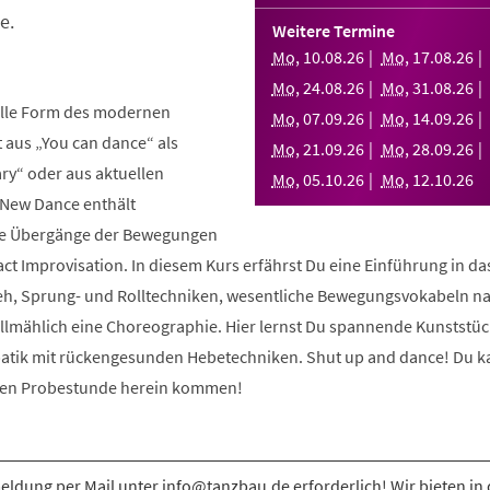
e.
Weitere Termine
Mo
,
10
.
08
.
26
Mo
,
17
.
08
.
26
Mo
,
24
.
08
.
26
Mo
,
31
.
08
.
26
elle Form des modernen
Mo
,
07
.
09
.
26
Mo
,
14
.
09
.
26
aus „You can dance“ als
Mo
,
21
.
09
.
26
Mo
,
28
.
09
.
26
y“ oder aus aktuellen
Mo
,
05
.
10
.
26
Mo
,
12
.
10
.
26
 New Dance enthält
nde Übergänge der Bewegungen
ct Improvisation. In diesem Kurs erfährst Du eine Einführung in d
eh, Sprung- und Rolltechniken, wesentliche Bewegungsvokabeln n
allmählich eine Choreographie. Hier lernst Du spannende Kunststüc
atik mit rückengesunden Hebetechniken. Shut up and dance! Du k
osen Probestunde herein kommen!
ldung per Mail unter info@tanzbau.de erforderlich! Wir bieten in