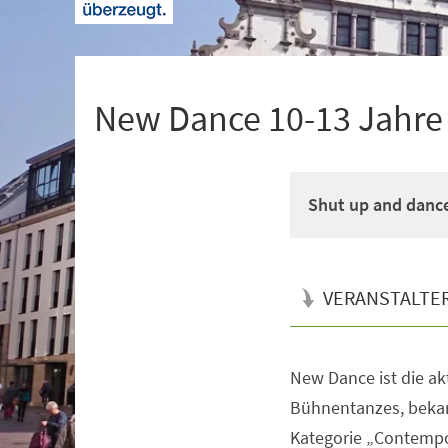
+
1
New Dance 10-13 Jahre M
Shut up and danc
VERANSTALTE
New Dance ist die a
Veranstaltungsinformationen
Bühnentanzes, bekan
Kategorie „Contempo