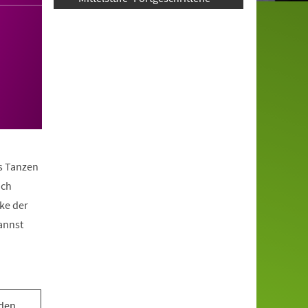
as Tanzen
ach
ke der
annst
 den