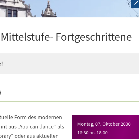
ittelstufe- Fortgeschrittene
e!
R
ktuelle Form des modernen
Montag, 07. Oktober 2030
nt aus „You can dance“ als
16:30
bis
18:00
rary“ oder aus aktuellen