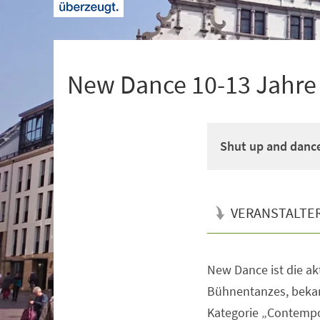
+
1
New Dance 10-13 Jahre M
Shut up and danc
VERANSTALTE
New Dance ist die a
Veranstaltungsinformationen
Bühnentanzes, bekan
Kategorie „Contempo