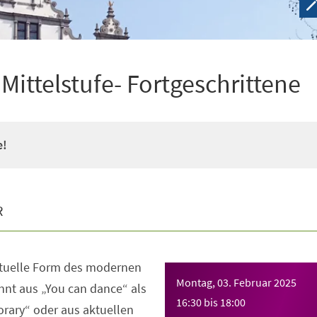
ittelstufe- Fortgeschrittene
e!
R
ktuelle Form des modernen
Montag, 03. Februar 2025
nt aus „You can dance“ als
16:30
bis
18:00
rary“ oder aus aktuellen