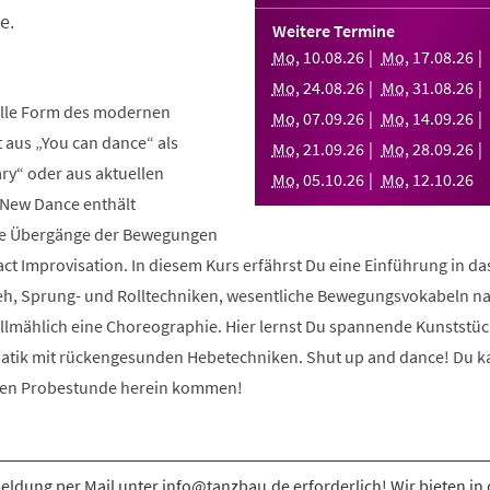
e.
Weitere Termine
Mo
,
10
.
08
.
26
Mo
,
17
.
08
.
26
Mo
,
24
.
08
.
26
Mo
,
31
.
08
.
26
elle Form des modernen
Mo
,
07
.
09
.
26
Mo
,
14
.
09
.
26
aus „You can dance“ als
Mo
,
21
.
09
.
26
Mo
,
28
.
09
.
26
y“ oder aus aktuellen
Mo
,
05
.
10
.
26
Mo
,
12
.
10
.
26
 New Dance enthält
nde Übergänge der Bewegungen
ct Improvisation. In diesem Kurs erfährst Du eine Einführung in d
eh, Sprung- und Rolltechniken, wesentliche Bewegungsvokabeln n
allmählich eine Choreographie. Hier lernst Du spannende Kunststüc
atik mit rückengesunden Hebetechniken. Shut up and dance! Du k
osen Probestunde herein kommen!
ldung per Mail unter info@tanzbau.de erforderlich! Wir bieten in