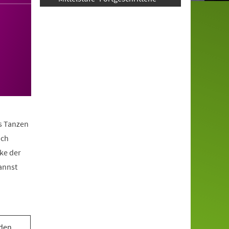
as Tanzen
ach
ke der
annst
 den