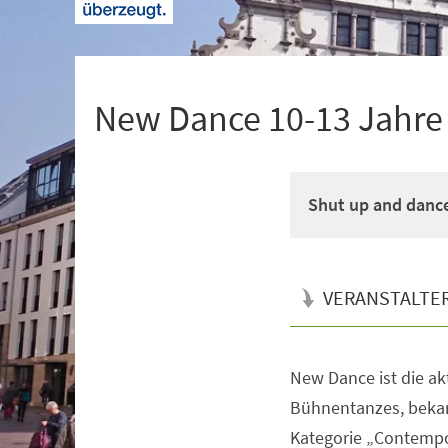
+
1
New Dance 10-13 Jahre M
Shut up and danc
VERANSTALTE
New Dance ist die a
Veranstaltungsinformationen
Bühnentanzes, bekan
Kategorie „Contempo