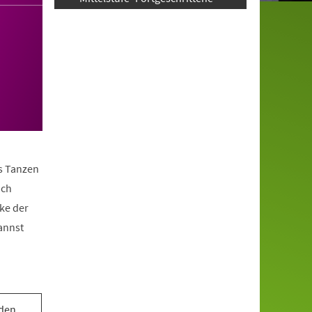
as Tanzen
ach
ke der
annst
 den