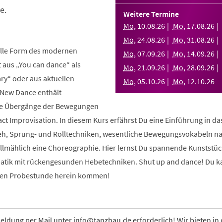
e.
Weitere Termine
Mo
,
10
.
08
.
26
Mo
,
17
.
08
.
26
Mo
,
24
.
08
.
26
Mo
,
31
.
08
.
26
elle Form des modernen
Mo
,
07
.
09
.
26
Mo
,
14
.
09
.
26
aus „You can dance“ als
Mo
,
21
.
09
.
26
Mo
,
28
.
09
.
26
y“ oder aus aktuellen
Mo
,
05
.
10
.
26
Mo
,
12
.
10
.
26
 New Dance enthält
nde Übergänge der Bewegungen
ct Improvisation. In diesem Kurs erfährst Du eine Einführung in d
eh, Sprung- und Rolltechniken, wesentliche Bewegungsvokabeln n
allmählich eine Choreographie. Hier lernst Du spannende Kunststüc
atik mit rückengesunden Hebetechniken. Shut up and dance! Du k
osen Probestunde herein kommen!
ldung per Mail unter info@tanzbau.de erforderlich! Wir bieten in