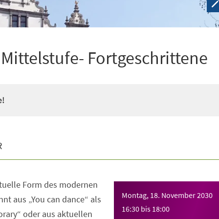
ittelstufe- Fortgeschrittene
e!
R
ktuelle Form des modernen
Montag, 18. November 2030
nt aus „You can dance“ als
16:30
bis
18:00
rary“ oder aus aktuellen