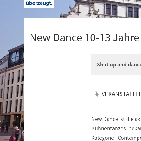
+
1
New Dance 10-13 Jahre M
Shut up and danc
VERANSTALTE
New Dance ist die a
Veranstaltungsinformationen
Bühnentanzes, bekan
Kategorie „Contempo