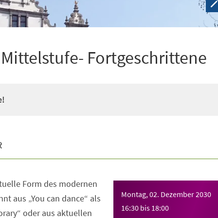
ittelstufe- Fortgeschrittene
e!
R
ktuelle Form des modernen
Montag, 02. Dezember 2030
nt aus „You can dance“ als
16:30
bis
18:00
rary“ oder aus aktuellen