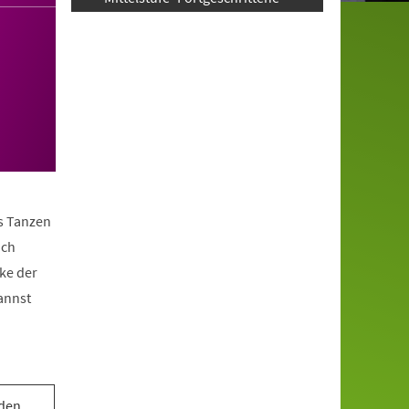
as Tanzen
ach
ke der
annst
 den