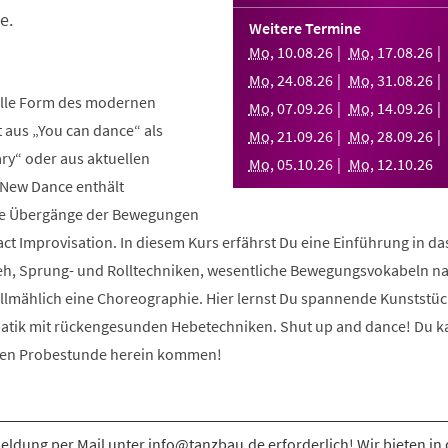
e.
Weitere Termine
Mo
,
10
.
08
.
26
Mo
,
17
.
08
.
26
Mo
,
24
.
08
.
26
Mo
,
31
.
08
.
26
elle Form des modernen
Mo
,
07
.
09
.
26
Mo
,
14
.
09
.
26
aus „You can dance“ als
Mo
,
21
.
09
.
26
Mo
,
28
.
09
.
26
y“ oder aus aktuellen
Mo
,
05
.
10
.
26
Mo
,
12
.
10
.
26
 New Dance enthält
nde Übergänge der Bewegungen
ct Improvisation. In diesem Kurs erfährst Du eine Einführung in d
eh, Sprung- und Rolltechniken, wesentliche Bewegungsvokabeln n
allmählich eine Choreographie. Hier lernst Du spannende Kunststüc
atik mit rückengesunden Hebetechniken. Shut up and dance! Du k
osen Probestunde herein kommen!
ldung per Mail unter info@tanzbau.de erforderlich! Wir bieten in