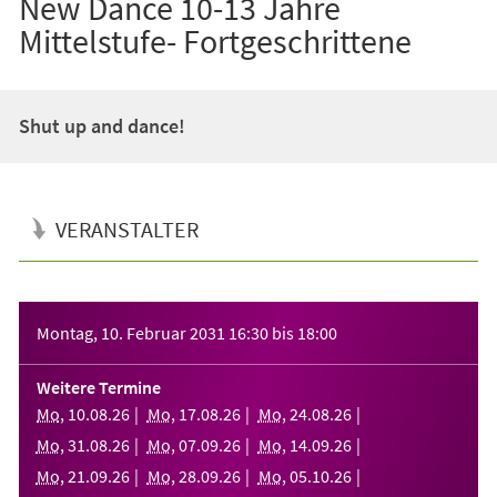
New Dance 10-13 Jahre
Mittelstufe- Fortgeschrittene
Shut up and dance!
VERANSTALTER
Veranstaltungsinformationen
Montag, 10. Februar 2031
16:30
bis
18:00
Weitere Termine
Mo
,
10
.
08
.
26
Mo
,
17
.
08
.
26
Mo
,
24
.
08
.
26
Mo
,
31
.
08
.
26
Mo
,
07
.
09
.
26
Mo
,
14
.
09
.
26
Mo
,
21
.
09
.
26
Mo
,
28
.
09
.
26
Mo
,
05
.
10
.
26