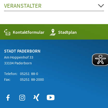
VERANSTALTER
Kontaktformular
(Öffnet
Stadtplan
in
einem
neuen
Tab)
STADT PADERBORN
Am Hoppenhof 33
33104 Paderborn
Telefon:
05251 88-0
Fax:
05251 88-2000