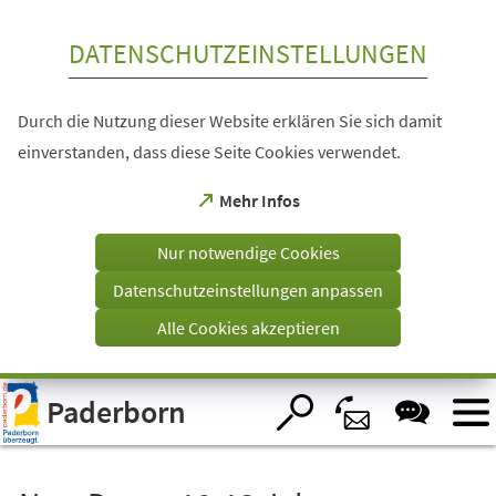
Inhalt anspringen
DATENSCHUTZEINSTELLUNGEN
Durch die Nutzung dieser Website erklären Sie sich damit
einverstanden, dass diese Seite Cookies verwendet.
(Öffnet
Mehr Infos
in
einem
Nur notwendige Cookies
neuen
Tab)
Datenschutzeinstellungen anpassen
Alle Cookies akzeptieren
Visuelle
Paderborn
Assistenzsoftware
öffnen.