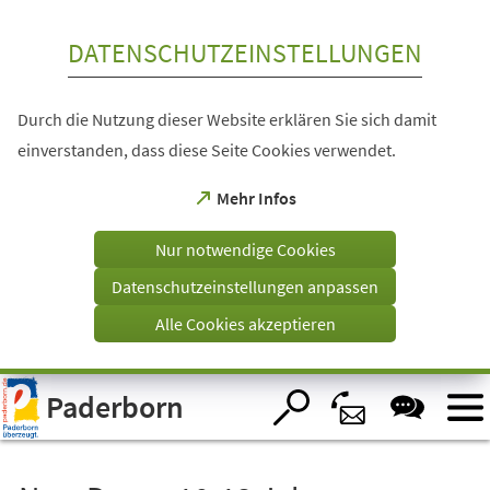
Inhalt anspringen
DATENSCHUTZEINSTELLUNGEN
Durch die Nutzung dieser Website erklären Sie sich damit
einverstanden, dass diese Seite Cookies verwendet.
(Öffnet
Mehr Infos
in
einem
Nur notwendige Cookies
neuen
Tab)
Datenschutzeinstellungen anpassen
Alle Cookies akzeptieren
Visuelle
Paderborn
Assistenzsoftware
öffnen.