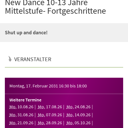
New Dance 10-13 Jahre
Mittelstufe- Fortgeschrittene
Shut up and dance!
VERANSTALTER
Veranstaltungsinformationen
Montag, 17. Februar 2031
16:30
bis
18:00
Weitere Termine
Mo
,
10
.
08
.
26
Mo
,
17
.
08
.
26
Mo
,
24
.
08
.
26
Mo
,
31
.
08
.
26
Mo
,
07
.
09
.
26
Mo
,
14
.
09
.
26
Mo
,
21
.
09
.
26
Mo
,
28
.
09
.
26
Mo
,
05
.
10
.
26