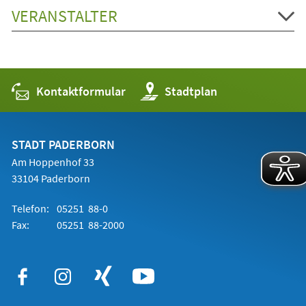
VERANSTALTER
Kontaktformular
(Öffnet
Stadtplan
in
einem
neuen
Tab)
STADT PADERBORN
Am Hoppenhof 33
33104 Paderborn
Telefon:
05251 88-0
Fax:
05251 88-2000