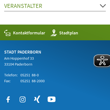
VERANSTALTER
Kontaktformular
(Öffnet
Stadtplan
in
einem
neuen
Tab)
STADT PADERBORN
Am Hoppenhof 33
33104 Paderborn
Telefon:
05251 88-0
Fax:
05251 88-2000