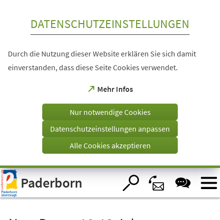
Inhalt anspringen
DATENSCHUTZEINSTELLUNGEN
Durch die Nutzung dieser Website erklären Sie sich damit
einverstanden, dass diese Seite Cookies verwendet.
(Öffnet
Mehr Infos
in
einem
Nur notwendige Cookies
neuen
Tab)
Datenschutzeinstellungen anpassen
Alle Cookies akzeptieren
Visuelle
Paderborn
Assistenzsoftware
öffnen.