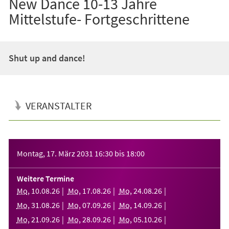
New Dance 10-13 Jahre
Mittelstufe- Fortgeschrittene
Shut up and dance!
VERANSTALTER
Veranstaltungsinformationen
Montag, 17. März 2031
16:30
bis
18:00
Weitere Termine
Mo
,
10
.
08
.
26
Mo
,
17
.
08
.
26
Mo
,
24
.
08
.
26
Mo
,
31
.
08
.
26
Mo
,
07
.
09
.
26
Mo
,
14
.
09
.
26
Mo
,
21
.
09
.
26
Mo
,
28
.
09
.
26
Mo
,
05
.
10
.
26