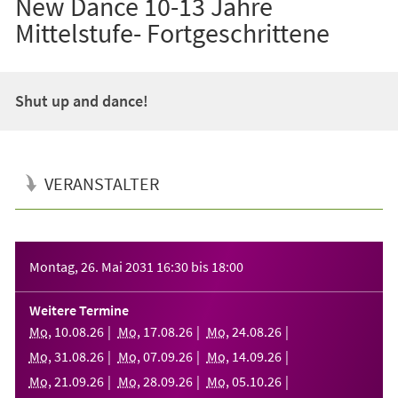
New Dance 10-13 Jahre
Mittelstufe- Fortgeschrittene
Shut up and dance!
VERANSTALTER
Veranstaltungsinformationen
Montag, 26. Mai 2031
16:30
bis
18:00
Weitere Termine
Mo
,
10
.
08
.
26
Mo
,
17
.
08
.
26
Mo
,
24
.
08
.
26
Mo
,
31
.
08
.
26
Mo
,
07
.
09
.
26
Mo
,
14
.
09
.
26
Mo
,
21
.
09
.
26
Mo
,
28
.
09
.
26
Mo
,
05
.
10
.
26