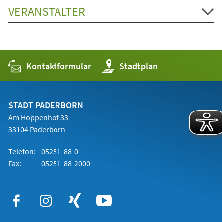
VERANSTALTER
Kontaktformular
(Öffnet
Stadtplan
in
einem
neuen
Tab)
STADT PADERBORN
Am Hoppenhof 33
33104 Paderborn
Telefon:
05251 88-0
Fax:
05251 88-2000