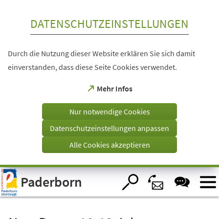
Inhalt anspringen
DATENSCHUTZEINSTELLUNGEN
Durch die Nutzung dieser Website erklären Sie sich damit
einverstanden, dass diese Seite Cookies verwendet.
(Öffnet
Mehr Infos
in
einem
Nur notwendige Cookies
neuen
Tab)
Datenschutzeinstellungen anpassen
Alle Cookies akzeptieren
Visuelle
Paderborn
Assistenzsoftware
öffnen.