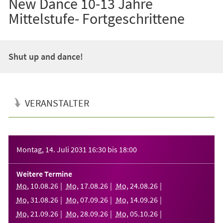
New Dance 10-13 Jahre
Mittelstufe- Fortgeschrittene
Shut up and dance!
VERANSTALTER
Veranstaltungsinformationen
Montag, 14. Juli 2031
16:30
bis
18:00
Weitere Termine
Mo
,
10
.
08
.
26
Mo
,
17
.
08
.
26
Mo
,
24
.
08
.
26
Mo
,
31
.
08
.
26
Mo
,
07
.
09
.
26
Mo
,
14
.
09
.
26
Mo
,
21
.
09
.
26
Mo
,
28
.
09
.
26
Mo
,
05
.
10
.
26