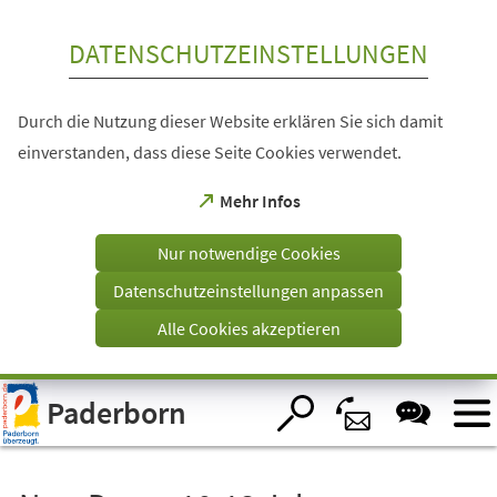
Inhalt anspringen
DATENSCHUTZEINSTELLUNGEN
Durch die Nutzung dieser Website erklären Sie sich damit
einverstanden, dass diese Seite Cookies verwendet.
(Öffnet
Mehr Infos
in
einem
Nur notwendige Cookies
neuen
Tab)
Datenschutzeinstellungen anpassen
Alle Cookies akzeptieren
Visuelle
Paderborn
Assistenzsoftware
öffnen.