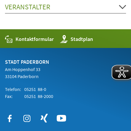
VERANSTALTER
Kontaktformular
(Öffnet
Stadtplan
in
einem
neuen
Tab)
STADT PADERBORN
Am Hoppenhof 33
33104 Paderborn
Telefon:
05251 88-0
Fax:
05251 88-2000