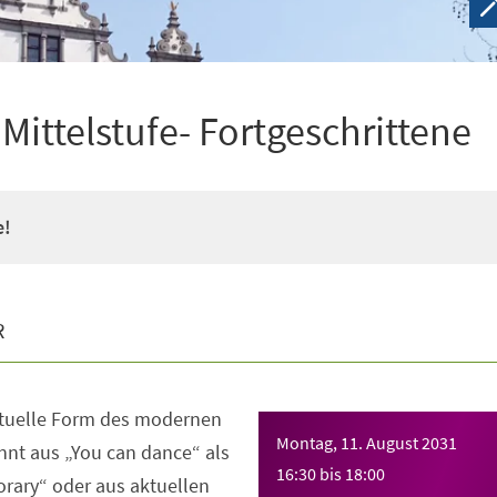
ittelstufe- Fortgeschrittene
e!
R
ktuelle Form des modernen
Montag, 11. August 2031
nt aus „You can dance“ als
16:30
bis
18:00
rary“ oder aus aktuellen