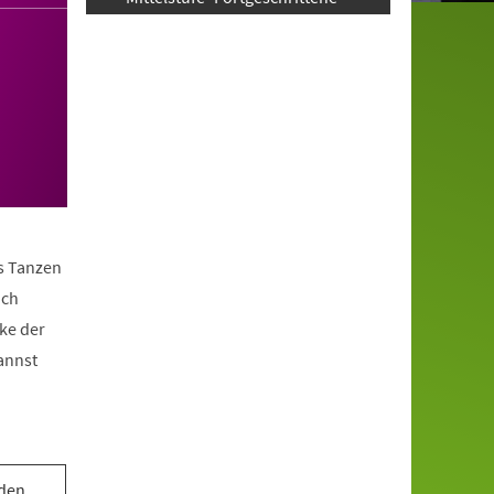
as Tanzen
ach
ke der
annst
 den