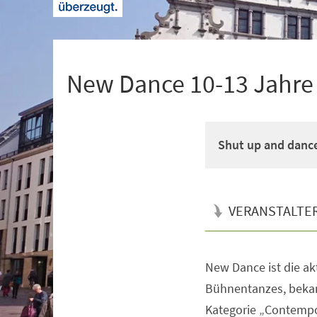
+
1
New Dance 10-13 Jahre M
Shut up and danc
VERANSTALTE
New Dance ist die a
Veranstaltungsinformationen
Bühnentanzes, bekan
Kategorie „Contempo