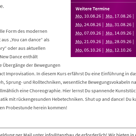
e.
Weitere Termine
Mo
,
10
.
08
.
26
Mo
,
17
.
08
.
26
Mo
,
24
.
08
.
26
Mo
,
31
.
08
.
26
elle Form des modernen
Mo
,
07
.
09
.
26
Mo
,
14
.
09
.
26
aus „You can dance“ als
Mo
,
21
.
09
.
26
Mo
,
28
.
09
.
26
y“ oder aus aktuellen
Mo
,
05
.
10
.
26
Mo
,
12
.
10
.
26
 New Dance enthält
nde Übergänge der Bewegungen
ct Improvisation. In diesem Kurs erfährst Du eine Einführung in d
eh, Sprung- und Rolltechniken, wesentliche Bewegungsvokabeln n
allmählich eine Choreographie. Hier lernst Du spannende Kunststüc
atik mit rückengesunden Hebetechniken. Shut up and dance! Du k
osen Probestunde herein kommen!
ldung per Mail unter info@tanzbau.de erforderlich! Wir bieten in