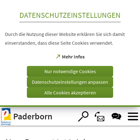
Inhalt anspringen
DATENSCHUTZEINSTELLUNGEN
Durch die Nutzung dieser Website erklären Sie sich damit
einverstanden, dass diese Seite Cookies verwendet.
(Öffnet
Mehr Infos
in
einem
Nur notwendige Cookies
neuen
Tab)
Datenschutzeinstellungen anpassen
Alle Cookies akzeptieren
Visuelle
Paderborn
Assistenzsoftware
öffnen.