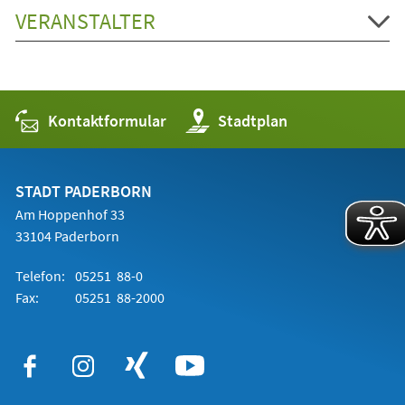
VERANSTALTER
Kontaktformular
(Öffnet
Stadtplan
in
einem
neuen
Tab)
STADT PADERBORN
Am Hoppenhof 33
33104 Paderborn
Telefon:
05251 88-0
Fax:
05251 88-2000