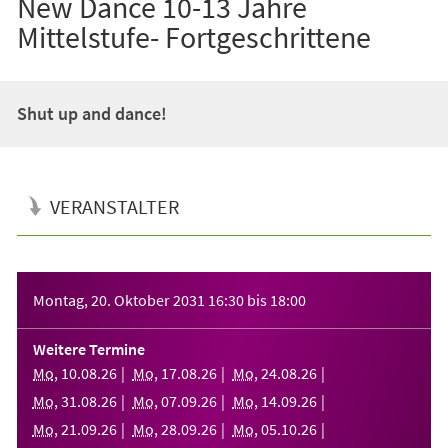
New Dance 10-13 Jahre
Mittelstufe- Fortgeschrittene
Shut up and dance!
VERANSTALTER
Veranstaltungsinformationen
Montag, 20. Oktober 2031
16:30
bis
18:00
Weitere Termine
Mo
,
10
.
08
.
26
Mo
,
17
.
08
.
26
Mo
,
24
.
08
.
26
Mo
,
31
.
08
.
26
Mo
,
07
.
09
.
26
Mo
,
14
.
09
.
26
Mo
,
21
.
09
.
26
Mo
,
28
.
09
.
26
Mo
,
05
.
10
.
26