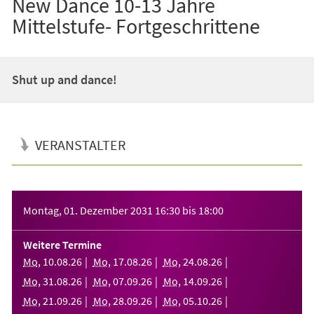
New Dance 10-13 Jahre
Mittelstufe- Fortgeschrittene
Shut up and dance!
VERANSTALTER
Veranstaltungsinformationen
Montag, 01. Dezember 2031
16:30
bis
18:00
Weitere Termine
Mo
,
10
.
08
.
26
Mo
,
17
.
08
.
26
Mo
,
24
.
08
.
26
Mo
,
31
.
08
.
26
Mo
,
07
.
09
.
26
Mo
,
14
.
09
.
26
Mo
,
21
.
09
.
26
Mo
,
28
.
09
.
26
Mo
,
05
.
10
.
26