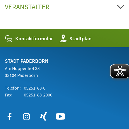
VERANSTALTER
Kontaktformular
(Öffnet
Stadtplan
in
einem
neuen
Tab)
STADT PADERBORN
Am Hoppenhof 33
33104 Paderborn
Telefon:
05251 88-0
Fax:
05251 88-2000