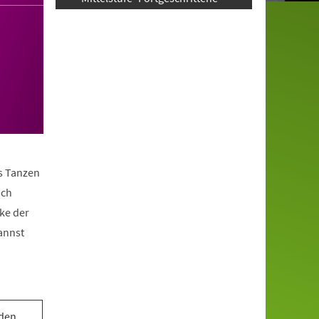
as Tanzen
ach
ke der
annst
 den