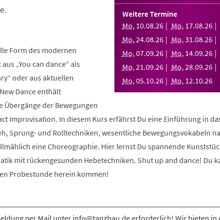
e.
Weitere Termine
Mo
,
10
.
08
.
26
Mo
,
17
.
08
.
26
Mo
,
24
.
08
.
26
Mo
,
31
.
08
.
26
elle Form des modernen
Mo
,
07
.
09
.
26
Mo
,
14
.
09
.
26
aus „You can dance“ als
Mo
,
21
.
09
.
26
Mo
,
28
.
09
.
26
y“ oder aus aktuellen
Mo
,
05
.
10
.
26
Mo
,
12
.
10
.
26
 New Dance enthält
nde Übergänge der Bewegungen
ct Improvisation. In diesem Kurs erfährst Du eine Einführung in d
eh, Sprung- und Rolltechniken, wesentliche Bewegungsvokabeln n
allmählich eine Choreographie. Hier lernst Du spannende Kunststüc
atik mit rückengesunden Hebetechniken. Shut up and dance! Du k
osen Probestunde herein kommen!
ldung per Mail unter info@tanzbau.de erforderlich! Wir bieten in