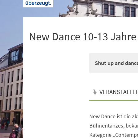
+
1
New Dance 10-13 Jahre M
Shut up and danc
VERANSTALTE
New Dance ist die a
Veranstaltungsinformationen
Bühnentanzes, bekan
Kategorie „Contempo