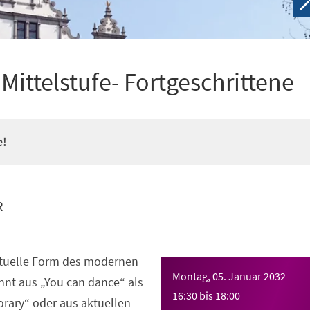
ittelstufe- Fortgeschrittene
e!
R
ktuelle Form des modernen
Montag, 05. Januar 2032
nt aus „You can dance“ als
16:30
bis
18:00
rary“ oder aus aktuellen