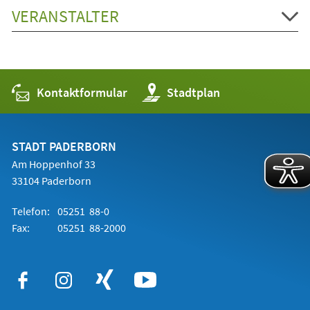
VERANSTALTER
Kontaktformular
(Öffnet
Stadtplan
in
einem
neuen
Tab)
STADT PADERBORN
Am Hoppenhof 33
33104 Paderborn
Telefon:
05251 88-0
Fax:
05251 88-2000