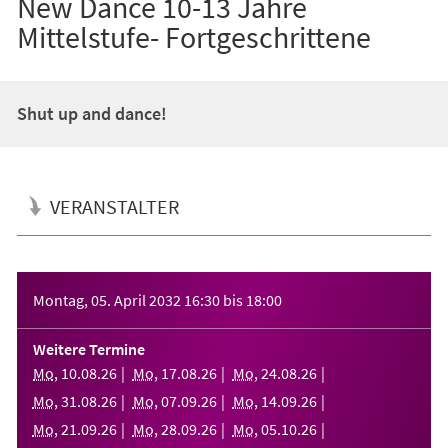
New Dance 10-13 Jahre
Mittelstufe- Fortgeschrittene
Shut up and dance!
VERANSTALTER
Veranstaltungsinformationen
Montag, 05. April 2032
16:30
bis
18:00
Weitere Termine
Mo
,
10
.
08
.
26
Mo
,
17
.
08
.
26
Mo
,
24
.
08
.
26
Mo
,
31
.
08
.
26
Mo
,
07
.
09
.
26
Mo
,
14
.
09
.
26
Mo
,
21
.
09
.
26
Mo
,
28
.
09
.
26
Mo
,
05
.
10
.
26