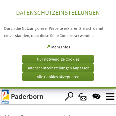
Inhalt anspringen
DATENSCHUTZEINSTELLUNGEN
Durch die Nutzung dieser Website erklären Sie sich damit
einverstanden, dass diese Seite Cookies verwendet.
(Öffnet
Mehr Infos
in
einem
Nur notwendige Cookies
neuen
Tab)
Datenschutzeinstellungen anpassen
Alle Cookies akzeptieren
Visuelle
Paderborn
Assistenzsoftware
öffnen.