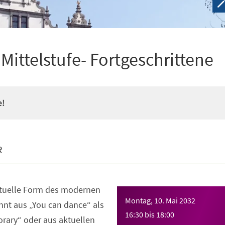
ittelstufe- Fortgeschrittene
e!
R
ktuelle Form des modernen
Montag, 10. Mai 2032
nt aus „You can dance“ als
16:30
bis
18:00
rary“ oder aus aktuellen