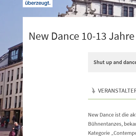
+
1
New Dance 10-13 Jahre M
Shut up and danc
VERANSTALTE
New Dance ist die a
Veranstaltungsinformationen
Bühnentanzes, bekan
Kategorie „Contempo