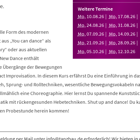
e.
Weitere Termine
Mo
,
10
.
08
.
26
Mo
,
17
.
08
.
26
Mo
,
24
.
08
.
26
Mo
,
31
.
08
.
26
elle Form des modernen
Mo
,
07
.
09
.
26
Mo
,
14
.
09
.
26
aus „You can dance“ als
Mo
,
21
.
09
.
26
Mo
,
28
.
09
.
26
y“ oder aus aktuellen
Mo
,
05
.
10
.
26
Mo
,
12
.
10
.
26
 New Dance enthält
nde Übergänge der Bewegungen
ct Improvisation. In diesem Kurs erfährst Du eine Einführung in d
eh, Sprung- und Rolltechniken, wesentliche Bewegungsvokabeln n
allmählich eine Choreographie. Hier lernst Du spannende Kunststüc
atik mit rückengesunden Hebetechniken. Shut up and dance! Du k
osen Probestunde herein kommen!
ldung per Mail unter info@tanzbau.de erforderlich! Wir bieten in