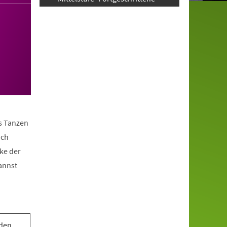
as Tanzen
ach
ke der
annst
 den