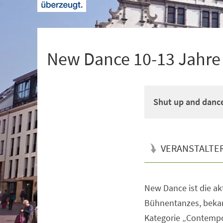
+
1
New Dance 10-13 Jahre M
Shut up and danc
VERANSTALTE
New Dance ist die a
Veranstaltungsinformationen
Bühnentanzes, bekan
Kategorie „Contempo