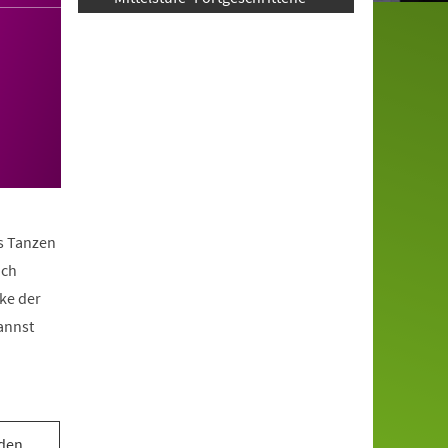
as Tanzen
ach
ke der
annst
 den