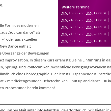
e.
Weitere Termine
Mo
,
10
.
08
.
26
Mo
,
17
.
08
.
26
Mo
,
24
.
08
.
26
Mo
,
31
.
08
.
26
elle Form des modernen
Mo
,
07
.
09
.
26
Mo
,
14
.
09
.
26
aus „You can dance“ als
Mo
,
21
.
09
.
26
Mo
,
28
.
09
.
26
y“ oder aus aktuellen
Mo
,
05
.
10
.
26
Mo
,
12
.
10
.
26
 New Dance enthält
nde Übergänge der Bewegungen
ct Improvisation. In diesem Kurs erfährst Du eine Einführung in d
eh, Sprung- und Rolltechniken, wesentliche Bewegungsvokabeln n
allmählich eine Choreographie. Hier lernst Du spannende Kunststüc
atik mit rückengesunden Hebetechniken. Shut up and dance! Du k
osen Probestunde herein kommen!
ldung per Mail unter info@tanzbau.de erforderlich! Wir bieten in