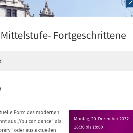
ittelstufe- Fortgeschrittene
e!
R
ktuelle Form des modernen
Montag, 20. Dezember 2032
nt aus „You can dance“ als
16:30
bis
18:00
rary“ oder aus aktuellen