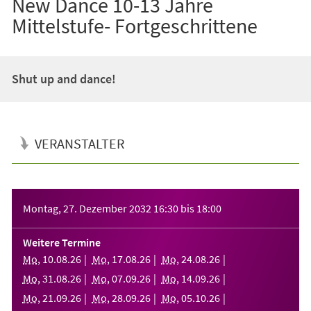
New Dance 10-13 Jahre
Mittelstufe- Fortgeschrittene
Shut up and dance!
VERANSTALTER
Veranstaltungsinformationen
Montag, 27. Dezember 2032
16:30
bis
18:00
Weitere Termine
Mo
,
10
.
08
.
26
Mo
,
17
.
08
.
26
Mo
,
24
.
08
.
26
Mo
,
31
.
08
.
26
Mo
,
07
.
09
.
26
Mo
,
14
.
09
.
26
Mo
,
21
.
09
.
26
Mo
,
28
.
09
.
26
Mo
,
05
.
10
.
26