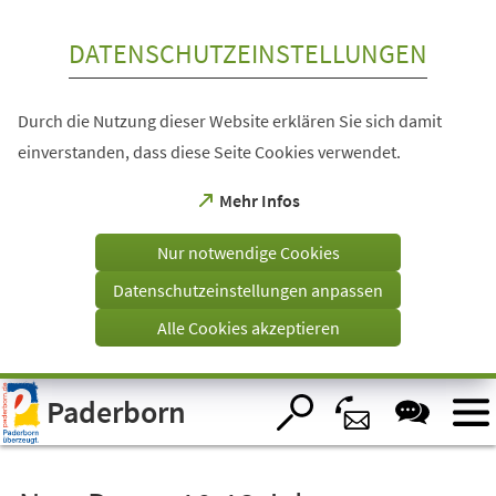
Inhalt anspringen
DATENSCHUTZEINSTELLUNGEN
Durch die Nutzung dieser Website erklären Sie sich damit
einverstanden, dass diese Seite Cookies verwendet.
(Öffnet
Mehr Infos
in
einem
Nur notwendige Cookies
neuen
Tab)
Datenschutzeinstellungen anpassen
Alle Cookies akzeptieren
Visuelle
Paderborn
Assistenzsoftware
öffnen.