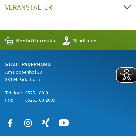
VERANSTALTER
Kontaktformular
(Öffnet
Stadtplan
in
einem
neuen
Tab)
STADT PADERBORN
Am Hoppenhof 33
33104 Paderborn
Telefon:
05251 88-0
Fax:
05251 88-2000