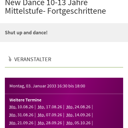
New Dance 10-13 Jahre
Mittelstufe- Fortgeschrittene
Shut up and dance!
VERANSTALTER
Veranstaltungsinformationen
Montag, 03. Januar 2033
16:30
bis
18:00
Weitere Termine
Mo
,
10
.
08
.
26
Mo
,
17
.
08
.
26
Mo
,
24
.
08
.
26
Mo
,
31
.
08
.
26
Mo
,
07
.
09
.
26
Mo
,
14
.
09
.
26
Mo
,
21
.
09
.
26
Mo
,
28
.
09
.
26
Mo
,
05
.
10
.
26