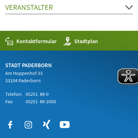
VERANSTALTER
Kontaktformular
(Öffnet
Stadtplan
in
einem
neuen
Tab)
STADT PADERBORN
Am Hoppenhof 33
33104 Paderborn
Telefon:
05251 88-0
Fax:
05251 88-2000