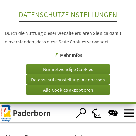
Inhalt anspringen
DATENSCHUTZEINSTELLUNGEN
Durch die Nutzung dieser Website erklären Sie sich damit
einverstanden, dass diese Seite Cookies verwendet.
(Öffnet
Mehr Infos
in
einem
Nur notwendige Cookies
neuen
Tab)
Datenschutzeinstellungen anpassen
Alle Cookies akzeptieren
Visuelle
Paderborn
Assistenzsoftware
öffnen.