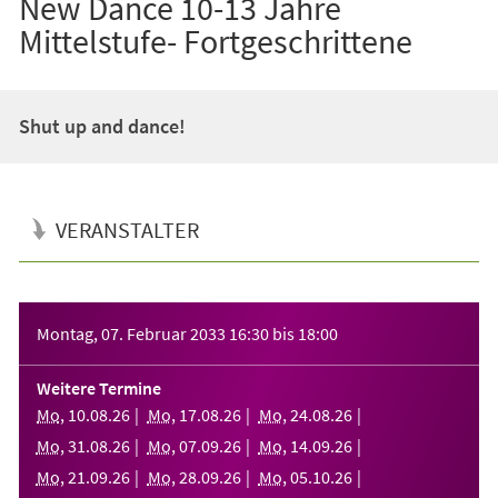
New Dance 10-13 Jahre
Mittelstufe- Fortgeschrittene
Shut up and dance!
VERANSTALTER
Veranstaltungsinformationen
Montag, 07. Februar 2033
16:30
bis
18:00
Weitere Termine
Mo
,
10
.
08
.
26
Mo
,
17
.
08
.
26
Mo
,
24
.
08
.
26
Mo
,
31
.
08
.
26
Mo
,
07
.
09
.
26
Mo
,
14
.
09
.
26
Mo
,
21
.
09
.
26
Mo
,
28
.
09
.
26
Mo
,
05
.
10
.
26