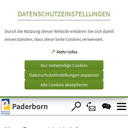
Inhalt anspringen
DATENSCHUTZEINSTELLUNGEN
Durch die Nutzung dieser Website erklären Sie sich damit
einverstanden, dass diese Seite Cookies verwendet.
(Öffnet
Mehr Infos
in
einem
Nur notwendige Cookies
neuen
Tab)
Datenschutzeinstellungen anpassen
Alle Cookies akzeptieren
Visuelle
Paderborn
Assistenzsoftware
öffnen.