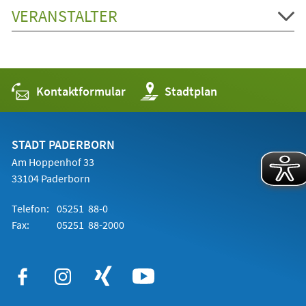
VERANSTALTER
Kontaktformular
(Öffnet
Stadtplan
in
einem
neuen
Tab)
STADT PADERBORN
Am Hoppenhof 33
33104 Paderborn
Telefon:
05251 88-0
Fax:
05251 88-2000