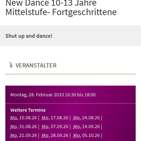
New Dance 10-13 Jahre
Mittelstufe- Fortgeschrittene
Shut up and dance!
VERANSTALTER
Veranstaltungsinformationen
Montag, 28. Februar 2033
16:30
bis
18:00
Weitere Termine
Mo
,
10
.
08
.
26
Mo
,
17
.
08
.
26
Mo
,
24
.
08
.
26
Mo
,
31
.
08
.
26
Mo
,
07
.
09
.
26
Mo
,
14
.
09
.
26
Mo
,
21
.
09
.
26
Mo
,
28
.
09
.
26
Mo
,
05
.
10
.
26