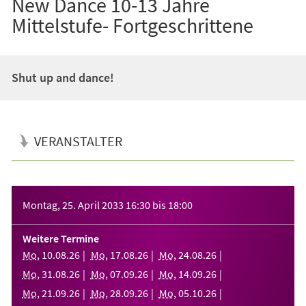
New Dance 10-13 Jahre
Mittelstufe- Fortgeschrittene
Shut up and dance!
VERANSTALTER
Veranstaltungsinformationen
Montag, 25. April 2033
16:30
bis
18:00
Weitere Termine
Mo
,
10
.
08
.
26
Mo
,
17
.
08
.
26
Mo
,
24
.
08
.
26
Mo
,
31
.
08
.
26
Mo
,
07
.
09
.
26
Mo
,
14
.
09
.
26
Mo
,
21
.
09
.
26
Mo
,
28
.
09
.
26
Mo
,
05
.
10
.
26