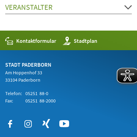
VERANSTALTER
Kontaktformular
(Öffnet
Stadtplan
in
einem
neuen
Tab)
STADT PADERBORN
Am Hoppenhof 33
33104 Paderborn
Telefon:
05251 88-0
Fax:
05251 88-2000