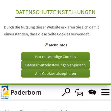
Inhalt anspringen
DATENSCHUTZEINSTELLUNGEN
Durch die Nutzung dieser Website erklären Sie sich damit
einverstanden, dass diese Seite Cookies verwendet.
(Öffnet
Mehr Infos
in
einem
Nur notwendige Cookies
neuen
Tab)
Datenschutzeinstellungen anpassen
Alle Cookies akzeptieren
Visuelle
Paderborn
Assistenzsoftware
öffnen.