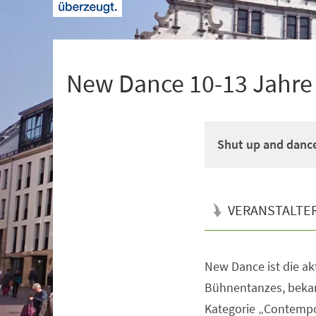
+
1
New Dance 10-13 Jahre M
Shut up and danc
VERANSTALTE
New Dance ist die a
Veranstaltungsinformationen
Bühnentanzes, bekan
Kategorie „Contempo