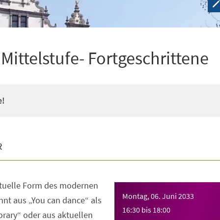
ittelstufe- Fortgeschrittene
e!
R
ktuelle Form des modernen
Montag, 06. Juni 2033
nt aus „You can dance“ als
16:30
bis
18:00
rary“ oder aus aktuellen