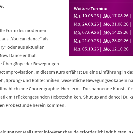
e.
Weitere Termine
Mo
,
10
.
08
.
26
Mo
,
17
.
08
.
26
Mo
,
24
.
08
.
26
Mo
,
31
.
08
.
26
elle Form des modernen
Mo
,
07
.
09
.
26
Mo
,
14
.
09
.
26
aus „You can dance“ als
Mo
,
21
.
09
.
26
Mo
,
28
.
09
.
26
y“ oder aus aktuellen
Mo
,
05
.
10
.
26
Mo
,
12
.
10
.
26
 New Dance enthält
nde Übergänge der Bewegungen
ct Improvisation. In diesem Kurs erfährst Du eine Einführung in d
eh, Sprung- und Rolltechniken, wesentliche Bewegungsvokabeln n
allmählich eine Choreographie. Hier lernst Du spannende Kunststüc
atik mit rückengesunden Hebetechniken. Shut up and dance! Du k
osen Probestunde herein kommen!
ldung per Mail unter info@tanzbau.de erforderlich! Wir bieten in