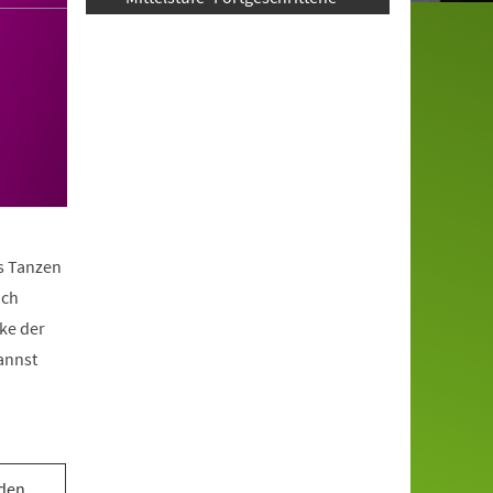
as Tanzen
ach
ke der
annst
 den