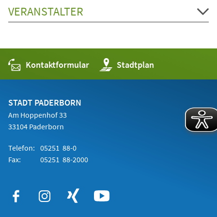
VERANSTALTER
Kontaktformular
(Öffnet
Stadtplan
in
einem
neuen
Tab)
STADT PADERBORN
Am Hoppenhof 33
33104 Paderborn
Telefon:
05251 88-0
Fax:
05251 88-2000