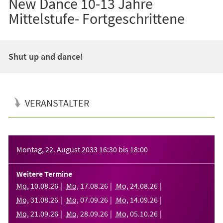
New Dance 10-13 Jahre
Mittelstufe- Fortgeschrittene
Shut up and dance!
VERANSTALTER
Veranstaltungsinformationen
Montag, 22. August 2033
16:30
bis
18:00
Weitere Termine
Mo
,
10
.
08
.
26
Mo
,
17
.
08
.
26
Mo
,
24
.
08
.
26
Mo
,
31
.
08
.
26
Mo
,
07
.
09
.
26
Mo
,
14
.
09
.
26
Mo
,
21
.
09
.
26
Mo
,
28
.
09
.
26
Mo
,
05
.
10
.
26