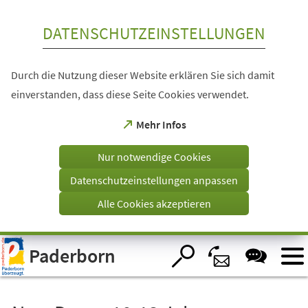
Inhalt anspringen
DATENSCHUTZEINSTELLUNGEN
Durch die Nutzung dieser Website erklären Sie sich damit
einverstanden, dass diese Seite Cookies verwendet.
(Öffnet
Mehr Infos
in
einem
Nur notwendige Cookies
neuen
Tab)
Datenschutzeinstellungen anpassen
Alle Cookies akzeptieren
Visuelle
Paderborn
Assistenzsoftware
öffnen.