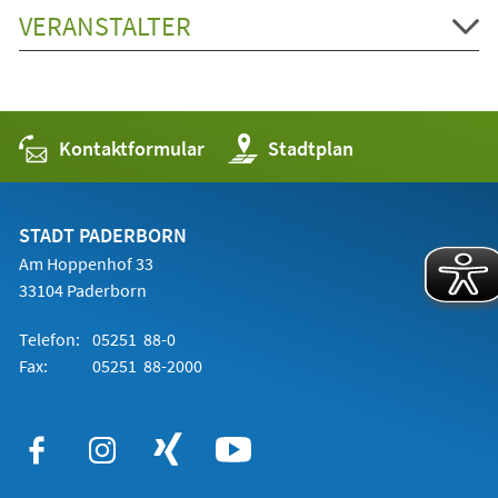
VERANSTALTER
Kontaktformular
(Öffnet
Stadtplan
in
einem
neuen
Tab)
STADT PADERBORN
Am Hoppenhof 33
33104 Paderborn
Telefon:
05251 88-0
Fax:
05251 88-2000