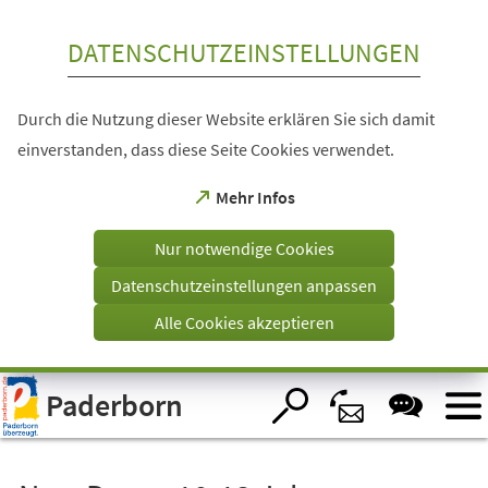
Inhalt anspringen
DATENSCHUTZEINSTELLUNGEN
Durch die Nutzung dieser Website erklären Sie sich damit
einverstanden, dass diese Seite Cookies verwendet.
(Öffnet
Mehr Infos
in
einem
Nur notwendige Cookies
neuen
Tab)
Datenschutzeinstellungen anpassen
Alle Cookies akzeptieren
Visuelle
Paderborn
Assistenzsoftware
öffnen.