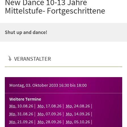
New Dance 10-13 Jahre
Mittelstufe- Fortgeschrittene
Shut up and dance!
VERANSTALTER
Veranstaltungsinformationen
Montag, 03. Oktober 2033
16:30
bis
18:00
Weitere Termine
Mo
,
10
.
08
.
26
Mo
,
17
.
08
.
26
Mo
,
24
.
08
.
26
Mo
,
31
.
08
.
26
Mo
,
07
.
09
.
26
Mo
,
14
.
09
.
26
Mo
,
21
.
09
.
26
Mo
,
28
.
09
.
26
Mo
,
05
.
10
.
26