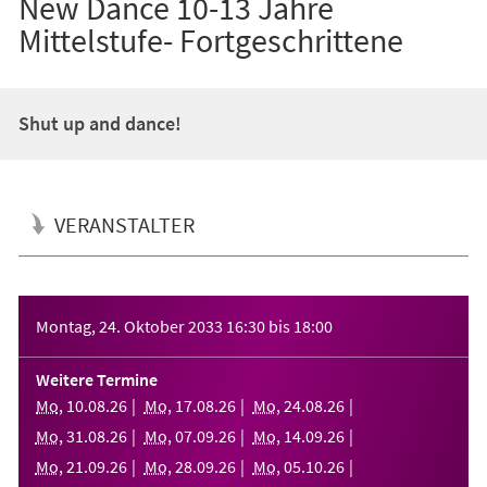
New Dance 10-13 Jahre
Mittelstufe- Fortgeschrittene
Shut up and dance!
VERANSTALTER
Veranstaltungsinformationen
Montag, 24. Oktober 2033
16:30
bis
18:00
Weitere Termine
Mo
,
10
.
08
.
26
Mo
,
17
.
08
.
26
Mo
,
24
.
08
.
26
Mo
,
31
.
08
.
26
Mo
,
07
.
09
.
26
Mo
,
14
.
09
.
26
Mo
,
21
.
09
.
26
Mo
,
28
.
09
.
26
Mo
,
05
.
10
.
26