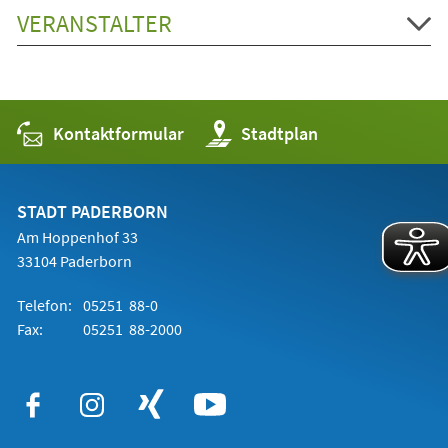
VERANSTALTER
Kontaktformular
(Öffnet
Stadtplan
in
einem
neuen
Tab)
STADT PADERBORN
Am Hoppenhof 33
33104 Paderborn
Telefon:
05251 88-0
Fax:
05251 88-2000