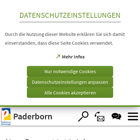
Inhalt anspringen
DATENSCHUTZEINSTELLUNGEN
Durch die Nutzung dieser Website erklären Sie sich damit
einverstanden, dass diese Seite Cookies verwendet.
(Öffnet
Mehr Infos
in
einem
Nur notwendige Cookies
neuen
Tab)
Datenschutzeinstellungen anpassen
Alle Cookies akzeptieren
Visuelle
Paderborn
Assistenzsoftware
öffnen.