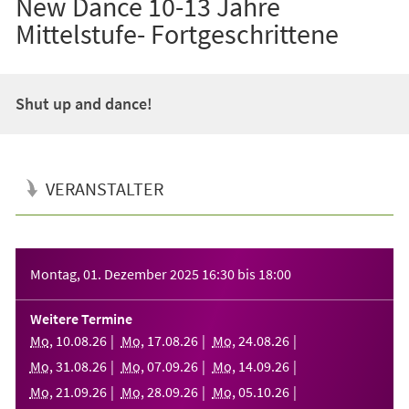
New Dance 10-13 Jahre
Mittelstufe- Fortgeschrittene
Shut up and dance!
VERANSTALTER
Veranstaltungsinformationen
Montag, 01. Dezember 2025
16:30
bis
18:00
Weitere Termine
Mo
,
10
.
08
.
26
Mo
,
17
.
08
.
26
Mo
,
24
.
08
.
26
Mo
,
31
.
08
.
26
Mo
,
07
.
09
.
26
Mo
,
14
.
09
.
26
Mo
,
21
.
09
.
26
Mo
,
28
.
09
.
26
Mo
,
05
.
10
.
26