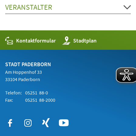
VERANSTALTER
Kontaktformular
(Öffnet
Stadtplan
in
einem
neuen
Tab)
STADT PADERBORN
Am Hoppenhof 33
33104 Paderborn
Telefon:
05251 88-0
Fax:
05251 88-2000