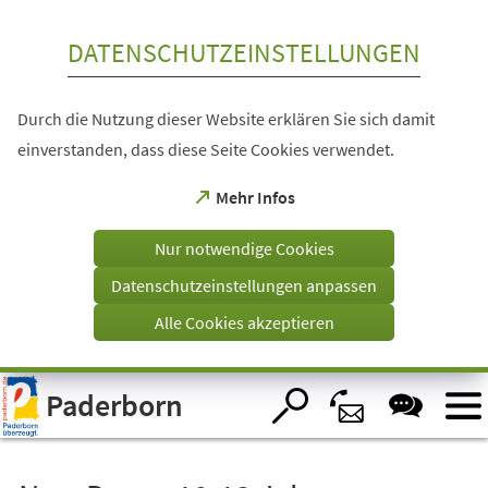
Inhalt anspringen
DATENSCHUTZEINSTELLUNGEN
Durch die Nutzung dieser Website erklären Sie sich damit
einverstanden, dass diese Seite Cookies verwendet.
(Öffnet
Mehr Infos
in
einem
Nur notwendige Cookies
neuen
Tab)
Datenschutzeinstellungen anpassen
Alle Cookies akzeptieren
Visuelle
Paderborn
Assistenzsoftware
öffnen.