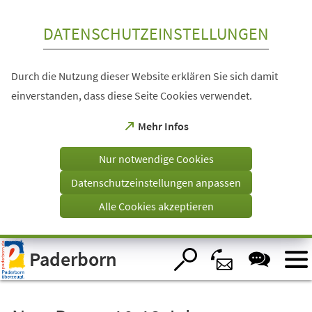
Inhalt anspringen
DATENSCHUTZEINSTELLUNGEN
Durch die Nutzung dieser Website erklären Sie sich damit
einverstanden, dass diese Seite Cookies verwendet.
(Öffnet
Mehr Infos
in
einem
Nur notwendige Cookies
neuen
Tab)
Datenschutzeinstellungen anpassen
Alle Cookies akzeptieren
Visuelle
Paderborn
Assistenzsoftware
öffnen.