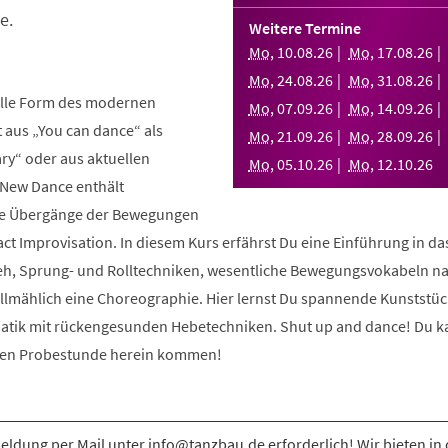
e.
Weitere Termine
Mo
,
10
.
08
.
26
Mo
,
17
.
08
.
26
Mo
,
24
.
08
.
26
Mo
,
31
.
08
.
26
elle Form des modernen
Mo
,
07
.
09
.
26
Mo
,
14
.
09
.
26
aus „You can dance“ als
Mo
,
21
.
09
.
26
Mo
,
28
.
09
.
26
y“ oder aus aktuellen
Mo
,
05
.
10
.
26
Mo
,
12
.
10
.
26
 New Dance enthält
nde Übergänge der Bewegungen
ct Improvisation. In diesem Kurs erfährst Du eine Einführung in d
eh, Sprung- und Rolltechniken, wesentliche Bewegungsvokabeln n
allmählich eine Choreographie. Hier lernst Du spannende Kunststüc
atik mit rückengesunden Hebetechniken. Shut up and dance! Du k
osen Probestunde herein kommen!
ldung per Mail unter info@tanzbau.de erforderlich! Wir bieten in