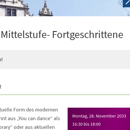
ittelstufe- Fortgeschrittene
e!
R
ktuelle Form des modernen
Montag, 28. November 2033
nt aus „You can dance“ als
16:30
bis
18:00
rary“ oder aus aktuellen