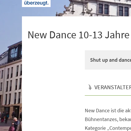
+
1
New Dance 10-13 Jahre M
Shut up and danc
VERANSTALTE
New Dance ist die a
Veranstaltungsinformationen
Bühnentanzes, bekan
Kategorie „Contempo