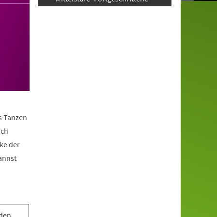
as Tanzen
ach
ke der
annst
 den