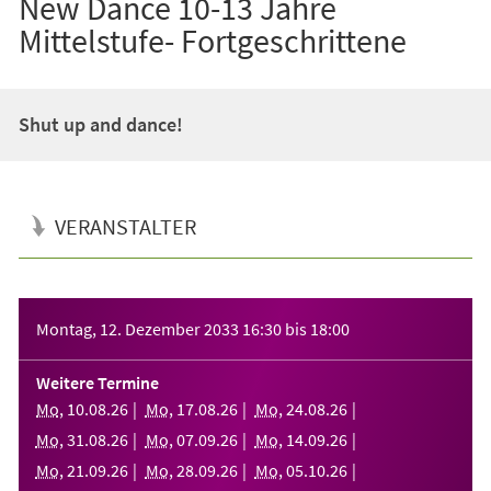
New Dance 10-13 Jahre
Mittelstufe- Fortgeschrittene
Shut up and dance!
VERANSTALTER
Veranstaltungsinformationen
Montag, 12. Dezember 2033
16:30
bis
18:00
Weitere Termine
Mo
,
10
.
08
.
26
Mo
,
17
.
08
.
26
Mo
,
24
.
08
.
26
Mo
,
31
.
08
.
26
Mo
,
07
.
09
.
26
Mo
,
14
.
09
.
26
Mo
,
21
.
09
.
26
Mo
,
28
.
09
.
26
Mo
,
05
.
10
.
26