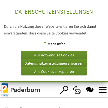
Inhalt anspringen
DATENSCHUTZEINSTELLUNGEN
Durch die Nutzung dieser Website erklären Sie sich damit
einverstanden, dass diese Seite Cookies verwendet.
(Öffnet
Mehr Infos
in
einem
Nur notwendige Cookies
neuen
Tab)
Datenschutzeinstellungen anpassen
Alle Cookies akzeptieren
Visuelle
Paderborn
Assistenzsoftware
öffnen.