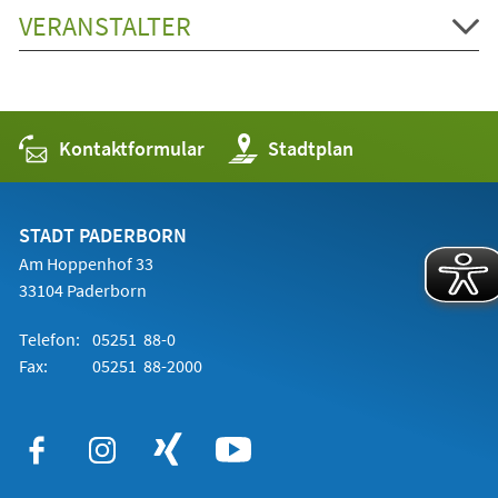
VERANSTALTER
Kontaktformular
(Öffnet
Stadtplan
in
einem
neuen
Tab)
STADT PADERBORN
Am Hoppenhof 33
33104 Paderborn
Telefon:
05251 88-0
Fax:
05251 88-2000