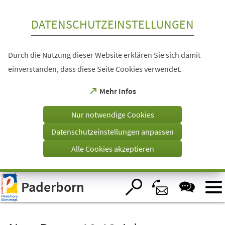
Inhalt anspringen
DATENSCHUTZEINSTELLUNGEN
Durch die Nutzung dieser Website erklären Sie sich damit
einverstanden, dass diese Seite Cookies verwendet.
(Öffnet
Mehr Infos
in
einem
Nur notwendige Cookies
neuen
Tab)
Datenschutzeinstellungen anpassen
Alle Cookies akzeptieren
Visuelle
Paderborn
Assistenzsoftware
öffnen.