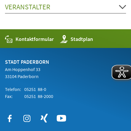
VERANSTALTER
Kontaktformular
(Öffnet
Stadtplan
in
einem
neuen
Tab)
STADT PADERBORN
Am Hoppenhof 33
33104 Paderborn
Telefon:
05251 88-0
Fax:
05251 88-2000