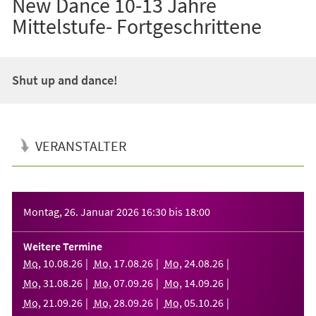
New Dance 10-13 Jahre
Mittelstufe- Fortgeschrittene
Shut up and dance!
VERANSTALTER
Veranstaltungsinformationen
Montag, 26. Januar 2026
16:30
bis
18:00
Weitere Termine
Mo
,
10
.
08
.
26
Mo
,
17
.
08
.
26
Mo
,
24
.
08
.
26
Mo
,
31
.
08
.
26
Mo
,
07
.
09
.
26
Mo
,
14
.
09
.
26
Mo
,
21
.
09
.
26
Mo
,
28
.
09
.
26
Mo
,
05
.
10
.
26