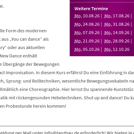
e.
Weitere Termine
Mo
,
10
.
08
.
26
Mo
,
17
.
08
.
26
Mo
,
24
.
08
.
26
Mo
,
31
.
08
.
26
elle Form des modernen
Mo
,
07
.
09
.
26
Mo
,
14
.
09
.
26
aus „You can dance“ als
Mo
,
21
.
09
.
26
Mo
,
28
.
09
.
26
y“ oder aus aktuellen
Mo
,
05
.
10
.
26
Mo
,
12
.
10
.
26
 New Dance enthält
nde Übergänge der Bewegungen
ct Improvisation. In diesem Kurs erfährst Du eine Einführung in d
eh, Sprung- und Rolltechniken, wesentliche Bewegungsvokabeln n
allmählich eine Choreographie. Hier lernst Du spannende Kunststüc
atik mit rückengesunden Hebetechniken. Shut up and dance! Du k
osen Probestunde herein kommen!
ldung per Mail unter info@tanzbau.de erforderlich! Wir bieten in