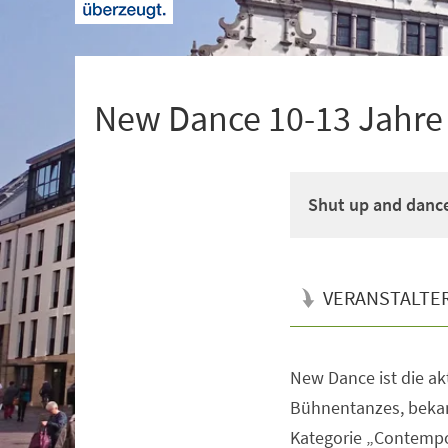
+
1
New Dance 10-13 Jahre M
Shut up and danc
VERANSTALTE
New Dance ist die a
Veranstaltungsinformationen
Bühnentanzes, bekan
Kategorie „Contempo