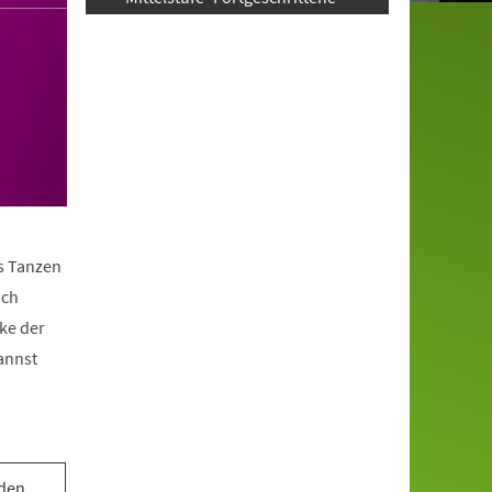
as Tanzen
ach
ke der
annst
 den