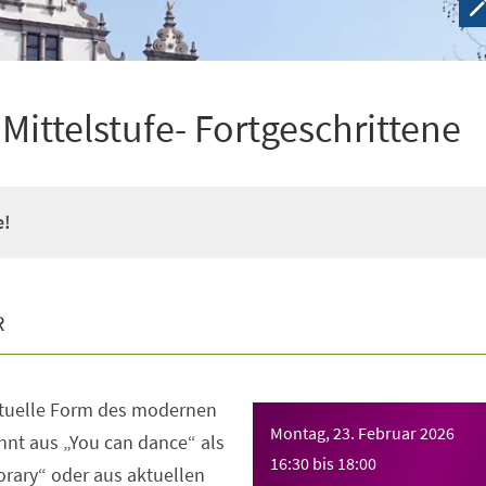
ittelstufe- Fortgeschrittene
e!
R
ktuelle Form des modernen
Montag, 23. Februar 2026
nt aus „You can dance“ als
16:30
bis
18:00
rary“ oder aus aktuellen