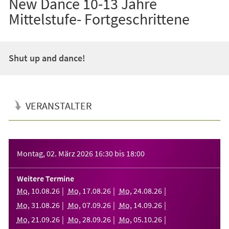
New Dance 10-13 Jahre
Mittelstufe- Fortgeschrittene
Shut up and dance!
VERANSTALTER
Veranstaltungsinformationen
Montag, 02. März 2026
16:30
bis
18:00
Weitere Termine
Mo
,
10
.
08
.
26
Mo
,
17
.
08
.
26
Mo
,
24
.
08
.
26
Mo
,
31
.
08
.
26
Mo
,
07
.
09
.
26
Mo
,
14
.
09
.
26
Mo
,
21
.
09
.
26
Mo
,
28
.
09
.
26
Mo
,
05
.
10
.
26