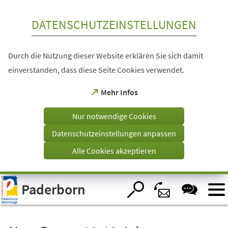
Inhalt anspringen
DATENSCHUTZEINSTELLUNGEN
Durch die Nutzung dieser Website erklären Sie sich damit
einverstanden, dass diese Seite Cookies verwendet.
(Öffnet
Mehr Infos
in
einem
Nur notwendige Cookies
neuen
Tab)
Datenschutzeinstellungen anpassen
Alle Cookies akzeptieren
Visuelle
Paderborn
Assistenzsoftware
öffnen.