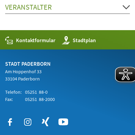
VERANSTALTER
Kontaktformular
(Öffnet
Stadtplan
in
einem
neuen
Tab)
STADT PADERBORN
Am Hoppenhof 33
33104 Paderborn
Telefon:
05251 88-0
Fax:
05251 88-2000