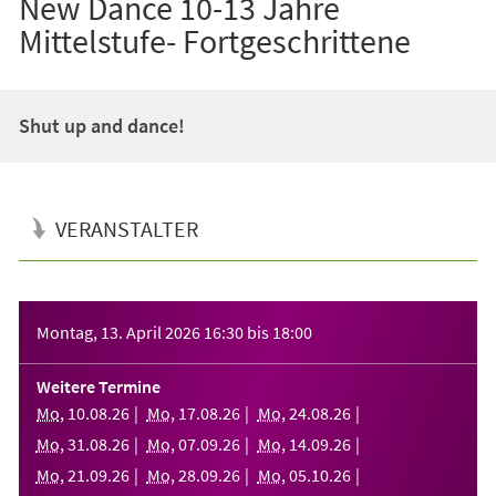
New Dance 10-13 Jahre
Mittelstufe- Fortgeschrittene
Shut up and dance!
VERANSTALTER
Veranstaltungsinformationen
Montag, 13. April 2026
16:30
bis
18:00
Weitere Termine
Mo
,
10
.
08
.
26
Mo
,
17
.
08
.
26
Mo
,
24
.
08
.
26
Mo
,
31
.
08
.
26
Mo
,
07
.
09
.
26
Mo
,
14
.
09
.
26
Mo
,
21
.
09
.
26
Mo
,
28
.
09
.
26
Mo
,
05
.
10
.
26