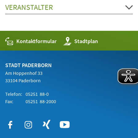
VERANSTALTER
Kontaktformular
(Öffnet
Stadtplan
in
einem
neuen
Tab)
STADT PADERBORN
Am Hoppenhof 33
33104 Paderborn
Telefon:
05251 88-0
Fax:
05251 88-2000