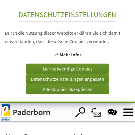
Inhalt anspringen
DATENSCHUTZEINSTELLUNGEN
Durch die Nutzung dieser Website erklären Sie sich damit
einverstanden, dass diese Seite Cookies verwendet.
(Öffnet
Mehr Infos
in
einem
Nur notwendige Cookies
neuen
Tab)
Datenschutzeinstellungen anpassen
Alle Cookies akzeptieren
Visuelle
Paderborn
Assistenzsoftware
öffnen.