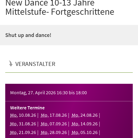
New Dance 10-13 Jahre
Mittelstufe- Fortgeschrittene
Shut up and dance!
VERANSTALTER
Veranstaltungsinformationen
Montag, 27. April 2026
16:30
bis
18:00
Weitere Termine
Mo
,
10
.
08
.
26
Mo
,
17
.
08
.
26
Mo
,
24
.
08
.
26
Mo
,
31
.
08
.
26
Mo
,
07
.
09
.
26
Mo
,
14
.
09
.
26
Mo
,
21
.
09
.
26
Mo
,
28
.
09
.
26
Mo
,
05
.
10
.
26