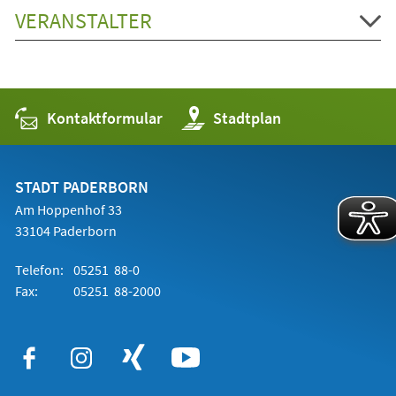
VERANSTALTER
Kontaktformular
(Öffnet
Stadtplan
in
einem
neuen
Tab)
STADT PADERBORN
Am Hoppenhof 33
33104 Paderborn
Telefon:
05251 88-0
Fax:
05251 88-2000