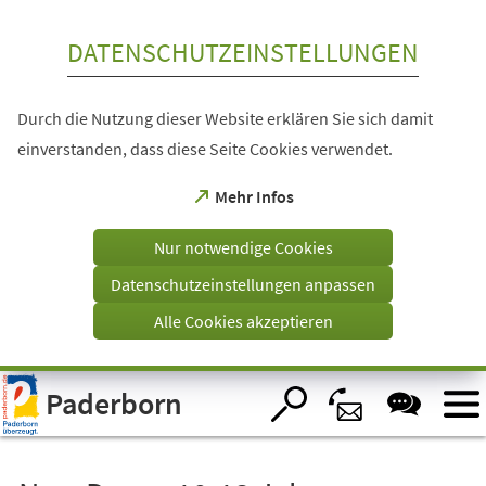
Inhalt anspringen
DATENSCHUTZEINSTELLUNGEN
Durch die Nutzung dieser Website erklären Sie sich damit
einverstanden, dass diese Seite Cookies verwendet.
(Öffnet
Mehr Infos
in
einem
Nur notwendige Cookies
neuen
Tab)
Datenschutzeinstellungen anpassen
Alle Cookies akzeptieren
Visuelle
Paderborn
Assistenzsoftware
öffnen.