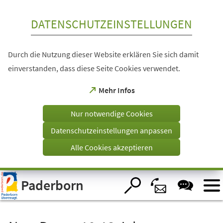
Inhalt anspringen
DATENSCHUTZEINSTELLUNGEN
Durch die Nutzung dieser Website erklären Sie sich damit
einverstanden, dass diese Seite Cookies verwendet.
(Öffnet
Mehr Infos
in
einem
Nur notwendige Cookies
neuen
Tab)
Datenschutzeinstellungen anpassen
Alle Cookies akzeptieren
Visuelle
Paderborn
Assistenzsoftware
öffnen.