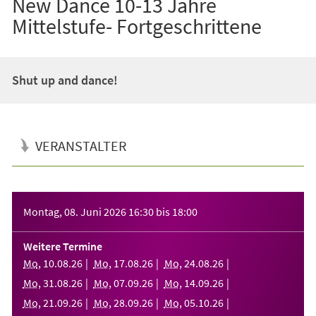
New Dance 10-13 Jahre
Mittelstufe- Fortgeschrittene
Shut up and dance!
VERANSTALTER
Veranstaltungsinformationen
Montag, 08. Juni 2026
16:30
bis
18:00
Weitere Termine
Mo
,
10
.
08
.
26
Mo
,
17
.
08
.
26
Mo
,
24
.
08
.
26
Mo
,
31
.
08
.
26
Mo
,
07
.
09
.
26
Mo
,
14
.
09
.
26
Mo
,
21
.
09
.
26
Mo
,
28
.
09
.
26
Mo
,
05
.
10
.
26