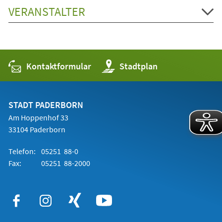
VERANSTALTER
Kontaktformular
(Öffnet
Stadtplan
in
einem
neuen
Tab)
STADT PADERBORN
Am Hoppenhof 33
33104 Paderborn
Telefon:
05251 88-0
Fax:
05251 88-2000