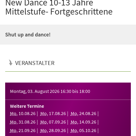
New Dance 10-13 Jahre
Mittelstufe- Fortgeschrittene
Shut up and dance!
VERANSTALTER
Veranstaltungsinformationen
Montag, 03. August 2026
16:30
bis
18:00
Weitere Termine
Mo
,
10
.
08
.
26
Mo
,
17
.
08
.
26
Mo
,
24
.
08
.
26
Mo
,
31
.
08
.
26
Mo
,
07
.
09
.
26
Mo
,
14
.
09
.
26
Mo
,
21
.
09
.
26
Mo
,
28
.
09
.
26
Mo
,
05
.
10
.
26