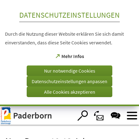
Inhalt anspringen
DATENSCHUTZEINSTELLUNGEN
Durch die Nutzung dieser Website erklären Sie sich damit
einverstanden, dass diese Seite Cookies verwendet.
(Öffnet
Mehr Infos
in
einem
Nur notwendige Cookies
neuen
Tab)
Datenschutzeinstellungen anpassen
Alle Cookies akzeptieren
Visuelle
Paderborn
Assistenzsoftware
öffnen.