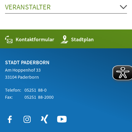
VERANSTALTER
Kontaktformular
(Öffnet
Stadtplan
in
einem
neuen
Tab)
STADT PADERBORN
Am Hoppenhof 33
33104 Paderborn
Telefon:
05251 88-0
Fax:
05251 88-2000