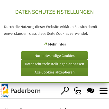
Inhalt anspringen
DATENSCHUTZEINSTELLUNGEN
Durch die Nutzung dieser Website erklären Sie sich damit
einverstanden, dass diese Seite Cookies verwendet.
(Öffnet
Mehr Infos
in
einem
Nur notwendige Cookies
neuen
Tab)
Datenschutzeinstellungen anpassen
Alle Cookies akzeptieren
Visuelle
Paderborn
Assistenzsoftware
öffnen.