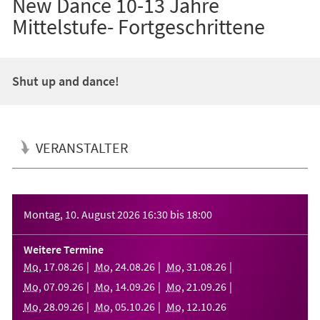
New Dance 10-13 Jahre
Mittelstufe- Fortgeschrittene
Shut up and dance!
VERANSTALTER
Veranstaltungsinformationen
Montag, 10. August 2026
16:30
bis
18:00
Weitere Termine
Mo
,
17
.
08
.
26
Mo
,
24
.
08
.
26
Mo
,
31
.
08
.
26
Mo
,
07
.
09
.
26
Mo
,
14
.
09
.
26
Mo
,
21
.
09
.
26
Mo
,
28
.
09
.
26
Mo
,
05
.
10
.
26
Mo
,
12
.
10
.
26