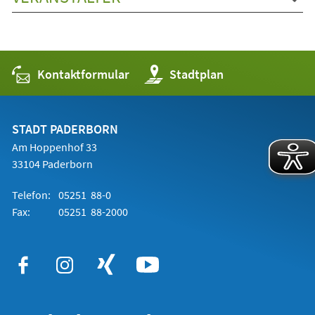
Kontaktformular
(Öffnet
Stadtplan
in
einem
neuen
Tab)
STADT PADERBORN
Am Hoppenhof 33
33104 Paderborn
Telefon:
05251 88-0
Fax:
05251 88-2000