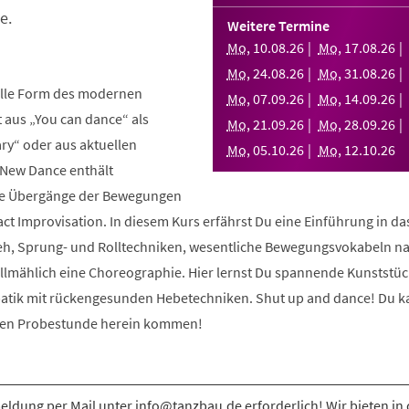
e.
Weitere Termine
Mo
,
10
.
08
.
26
Mo
,
17
.
08
.
26
Mo
,
24
.
08
.
26
Mo
,
31
.
08
.
26
elle Form des modernen
Mo
,
07
.
09
.
26
Mo
,
14
.
09
.
26
aus „You can dance“ als
Mo
,
21
.
09
.
26
Mo
,
28
.
09
.
26
y“ oder aus aktuellen
Mo
,
05
.
10
.
26
Mo
,
12
.
10
.
26
 New Dance enthält
nde Übergänge der Bewegungen
ct Improvisation. In diesem Kurs erfährst Du eine Einführung in d
eh, Sprung- und Rolltechniken, wesentliche Bewegungsvokabeln n
allmählich eine Choreographie. Hier lernst Du spannende Kunststüc
atik mit rückengesunden Hebetechniken. Shut up and dance! Du k
osen Probestunde herein kommen!
ldung per Mail unter info@tanzbau.de erforderlich! Wir bieten in