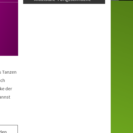
as Tanzen
ach
ke der
annst
 den