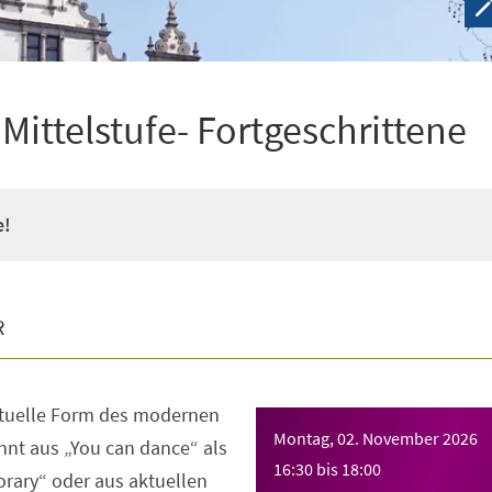
ittelstufe- Fortgeschrittene
e!
R
ktuelle Form des modernen
Montag, 02. November 2026
nt aus „You can dance“ als
16:30
bis
18:00
rary“ oder aus aktuellen