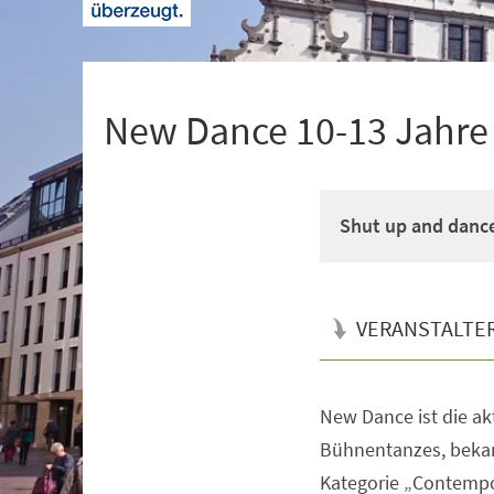
+
1
New Dance 10-13 Jahre M
Shut up and danc
VERANSTALTE
New Dance ist die a
Veranstaltungsinformationen
Bühnentanzes, bekan
Kategorie „Contempo