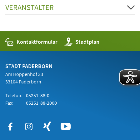
VERANSTALTER
Kontaktformular
(Öffnet
Stadtplan
in
einem
neuen
Tab)
STADT PADERBORN
Am Hoppenhof 33
33104 Paderborn
Telefon:
05251 88-0
Fax:
05251 88-2000