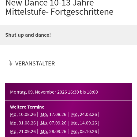
New Dance 10-13 Jahre
Mittelstufe- Fortgeschrittene
Shut up and dance!
VERANSTALTER
Veranstaltungsinformationen
Montag, 09. November 2026
16:30
bis
18:00
Weitere Termine
Mo
,
10
.
08
.
26
Mo
,
17
.
08
.
26
Mo
,
24
.
08
.
26
Mo
,
31
.
08
.
26
Mo
,
07
.
09
.
26
Mo
,
14
.
09
.
26
Mo
,
21
.
09
.
26
Mo
,
28
.
09
.
26
Mo
,
05
.
10
.
26