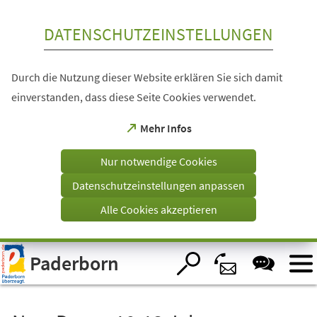
Inhalt anspringen
DATENSCHUTZEINSTELLUNGEN
Durch die Nutzung dieser Website erklären Sie sich damit
einverstanden, dass diese Seite Cookies verwendet.
(Öffnet
Mehr Infos
in
einem
Nur notwendige Cookies
neuen
Tab)
Datenschutzeinstellungen anpassen
Alle Cookies akzeptieren
Visuelle
Paderborn
Assistenzsoftware
öffnen.