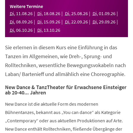
einem
Weitere Termine
neuen
Di
,
11
.
08
.
26
Di
,
18
.
08
.
26
Di
,
25
.
08
.
26
Di
,
01
.
09
.
26
Tab)
Di
,
08
.
09
.
26
Di
,
15
.
09
.
26
Di
,
22
.
09
.
26
Di
,
29
.
09
.
26
Di
,
06
.
10
.
26
Di
,
13
.
10
.
26
Sie erlernen in diesem Kurs eine Einführung in das
Tanzen im Allgemeinen, wie Dreh-, Sprung- und
Rolltechniken, wesentliche Bewegungsvokabeln nach
Laban/ Bartenieff und allmählich eine Choreographie.
New Dance & TanzTheater für Erwachsene Einsteiger
ab 20-40... Jahren
New Dance ist die aktuelle Form des modernen
Bühnentanzes, bekannt aus „You can dance“ als Kategorie
„Contemporary“ oder aus aktuellen Produktionen auf Arte.
New Dance enthält Rolltechniken, fließende Übergänge der