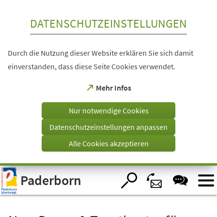
Inhalt anspringen
DATENSCHUTZEINSTELLUNGEN
Durch die Nutzung dieser Website erklären Sie sich damit
einverstanden, dass diese Seite Cookies verwendet.
(Öffnet
Mehr Infos
in
einem
Nur notwendige Cookies
neuen
Tab)
Datenschutzeinstellungen anpassen
Alle Cookies akzeptieren
Visuelle
Paderborn
Assistenzsoftware
öffnen.