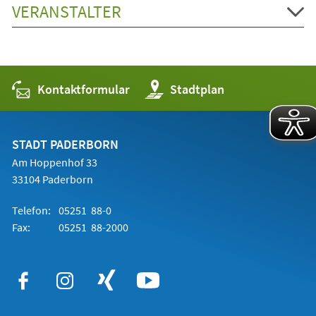
VERANSTALTER
Kontaktformular
(Öffnet
Stadtplan
in
einem
neuen
Tab)
STADT PADERBORN
Am Hoppenhof 33
33104 Paderborn
Telefon:
05251 88-0
Fax:
05251 88-2000