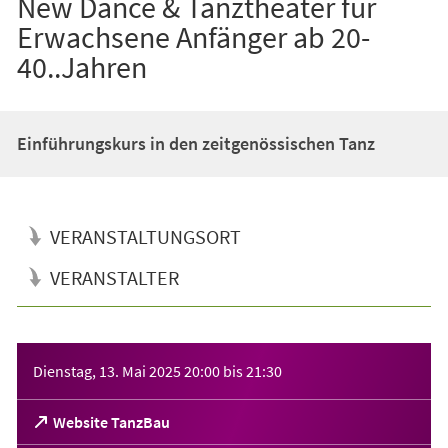
New Dance & Tanztheater für
Erwachsene Anfänger ab 20-
40..Jahren
Einführungskurs in den zeitgenössischen Tanz
VERANSTALTUNGSORT
VERANSTALTER
Veranstaltungsinformationen
Dienstag, 13. Mai 2025
20:00
bis
21:30
(Öffnet
Website TanzBau
in