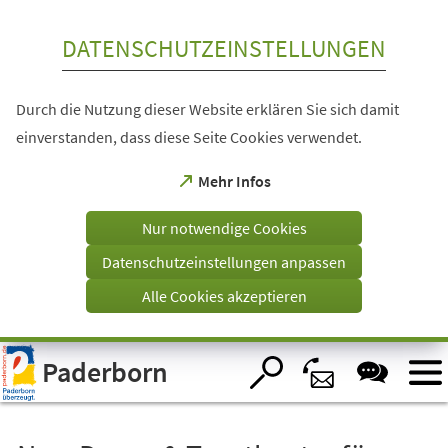
Inhalt anspringen
DATENSCHUTZEINSTELLUNGEN
Durch die Nutzung dieser Website erklären Sie sich damit
einverstanden, dass diese Seite Cookies verwendet.
(Öffnet
Mehr Infos
in
einem
Nur notwendige Cookies
neuen
Tab)
Datenschutzeinstellungen anpassen
Alle Cookies akzeptieren
Visuelle
Paderborn
Assistenzsoftware
öffnen.