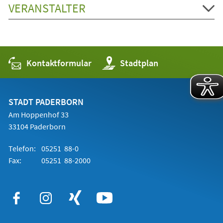
VERANSTALTER
Kontaktformular
(Öffnet
Stadtplan
in
einem
neuen
Tab)
STADT PADERBORN
Am Hoppenhof 33
33104 Paderborn
Telefon:
05251 88-0
Fax:
05251 88-2000