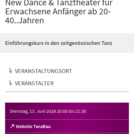
New Dance & Tanztheater für
Erwachsene Anfänger ab 20-
40..Jahren
Einführungskurs in den zeitgenössischen Tanz
VERANSTALTUNGSORT
VERANSTALTER
Veranstaltungsinformationen
Dienstag, 13. Juni 2028
20:00
bis
21:30
(Öffnet
Website TanzBau
in