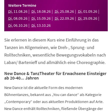
einem
Weitere Termine
neuen
Di
,
11
.
08
.
26
Di
,
18
.
08
.
26
Di
,
25
.
08
.
26
Di
,
01
.
09
.
26
Tab)
Di
,
08
.
09
.
26
Di
,
15
.
09
.
26
Di
,
22
.
09
.
26
Di
,
29
.
09
.
26
Di
,
06
.
10
.
26
Di
,
13
.
10
.
26
Sie erlernen in diesem Kurs eine Einführung in das
Tanzen im Allgemeinen, wie Dreh-, Sprung- und
Rolltechniken, wesentliche Bewegungsvokabeln nach
Laban/ Bartenieff und allmählich eine Choreographie.
New Dance & TanzTheater für Erwachsene Einsteiger
ab 20-40... Jahren
New Dance ist die aktuelle Form des modernen
Bühnentanzes, bekannt aus „You can dance“ als Kategorie
„Contemporary“ oder aus aktuellen Produktionen auf Arte.
New Dance enthält Rolltechniken, fließende Übergänge der