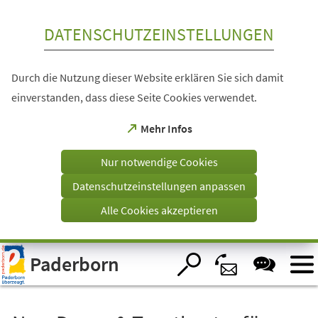
Inhalt anspringen
DATENSCHUTZEINSTELLUNGEN
Durch die Nutzung dieser Website erklären Sie sich damit
einverstanden, dass diese Seite Cookies verwendet.
(Öffnet
Mehr Infos
in
einem
Nur notwendige Cookies
neuen
Tab)
Datenschutzeinstellungen anpassen
Alle Cookies akzeptieren
Visuelle
Paderborn
Assistenzsoftware
öffnen.