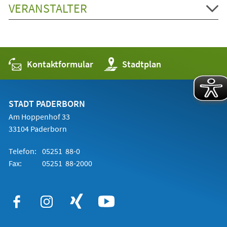
VERANSTALTER
Kontaktformular
(Öffnet
Stadtplan
in
einem
neuen
Tab)
STADT PADERBORN
Am Hoppenhof 33
33104 Paderborn
Telefon:
05251 88-0
Fax:
05251 88-2000