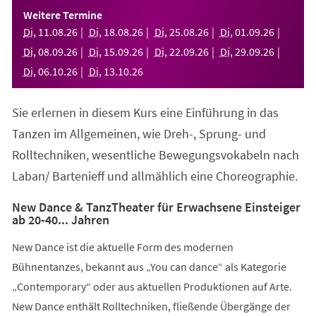
einem
Weitere Termine
neuen
Di
,
11
.
08
.
26
Di
,
18
.
08
.
26
Di
,
25
.
08
.
26
Di
,
01
.
09
.
26
Tab)
Di
,
08
.
09
.
26
Di
,
15
.
09
.
26
Di
,
22
.
09
.
26
Di
,
29
.
09
.
26
Di
,
06
.
10
.
26
Di
,
13
.
10
.
26
Sie erlernen in diesem Kurs eine Einführung in das
Tanzen im Allgemeinen, wie Dreh-, Sprung- und
Rolltechniken, wesentliche Bewegungsvokabeln nach
Laban/ Bartenieff und allmählich eine Choreographie.
New Dance & TanzTheater für Erwachsene Einsteiger
ab 20-40... Jahren
New Dance ist die aktuelle Form des modernen
Bühnentanzes, bekannt aus „You can dance“ als Kategorie
„Contemporary“ oder aus aktuellen Produktionen auf Arte.
New Dance enthält Rolltechniken, fließende Übergänge der