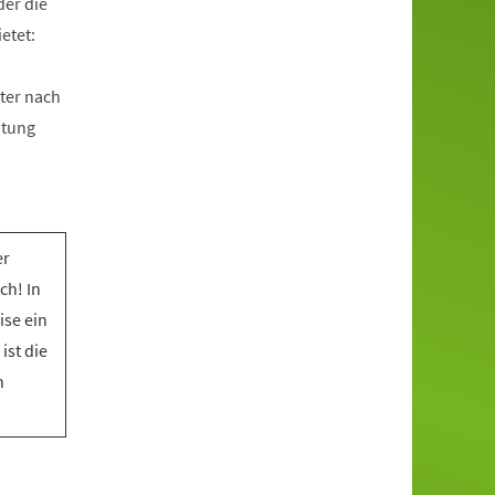
der die
etet:
ter nach
htung
er
ch! In
ise ein
ist die
n