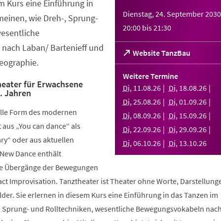
em Kurs eine Einführung in
Dienstag, 24. September 2030
meinen, wie Dreh-, Sprung-
20:00
bis
21:30
wesentliche
nach Laban/ Bartenieff und
(Öffnet
Website TanzBau
eographie.
in
einem
Weitere Termine
neuen
eater für Erwachsene
Di
,
11
.
08
.
26
Di
,
18
.
08
.
26
.. Jahren
Tab)
Di
,
25
.
08
.
26
Di
,
01
.
09
.
26
elle Form des modernen
Di
,
08
.
09
.
26
Di
,
15
.
09
.
26
aus „You can dance“ als
Di
,
22
.
09
.
26
Di
,
29
.
09
.
26
y“ oder aus aktuellen
Di
,
06
.
10
.
26
Di
,
13
.
10
.
26
 New Dance enthält
nde Übergänge der Bewegungen
ct Improvisation. Tanztheater ist Theater ohne Worte, Darstellung
der. Sie erlernen in diesem Kurs eine Einführung in das Tanzen im
, Sprung- und Rolltechniken, wesentliche Bewegungsvokabeln nac