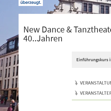
+
1
New Dance & Tanztheate
40..Jahren
Einführungskurs i
VERANSTALTU
VERANSTALTE