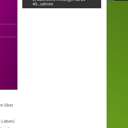
40..Jahren
en über
h Laban/