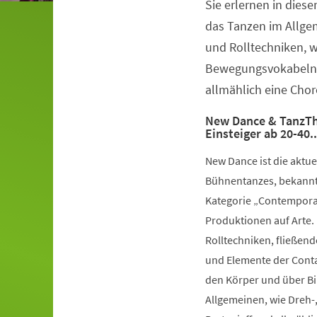
Sie erlernen in dies
Veranstaltungsinformationen
das Tanzen im Allge
und Rolltechniken, 
Bewegungsvokabeln 
allmählich eine Chor
New Dance & TanzTh
Einsteiger ab 20-40.
New Dance ist die aktu
Bühnentanzes, bekannt 
Kategorie „Contemporar
Produktionen auf Arte.
Rolltechniken, fließe
und Elemente der Conta
den Körper und über Bil
Allgemeinen, wie Dreh-