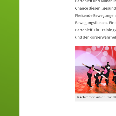
Bartenieff und allmähli
Chance diesen „gesünde
Fließende Bewegungen 
Bewegungsflusses. Ein
Bartenieff. Ein Trainin
und der Körperwahrn
© Achim Steinkuhle für Tanz