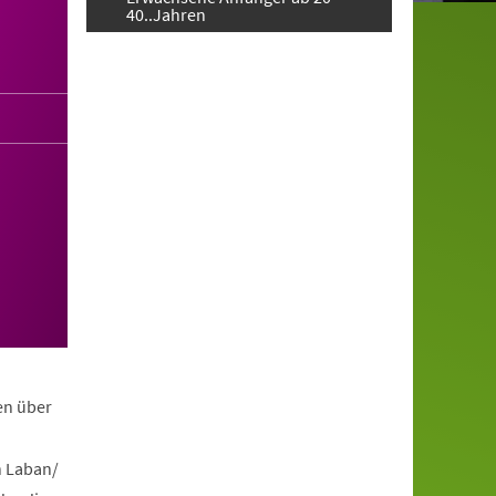
40..Jahren
en über
h Laban/