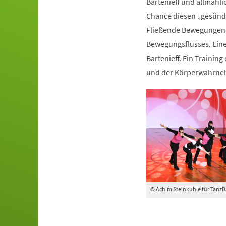
Bartenieff und allmähli
Chance diesen „gesünde
Fließende Bewegungen 
Bewegungsflusses. Ein
Bartenieff. Ein Trainin
und der Körperwahrn
© Achim Steinkuhle für Tanz