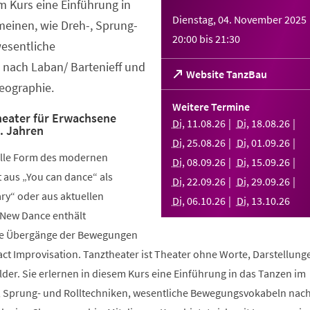
em Kurs eine Einführung in
Dienstag, 04. November 2025
meinen, wie Dreh-, Sprung-
20:00
bis
21:30
wesentliche
nach Laban/ Bartenieff und
(Öffnet
Website TanzBau
eographie.
in
einem
Weitere Termine
neuen
eater für Erwachsene
Di
,
11
.
08
.
26
Di
,
18
.
08
.
26
.. Jahren
Tab)
Di
,
25
.
08
.
26
Di
,
01
.
09
.
26
elle Form des modernen
Di
,
08
.
09
.
26
Di
,
15
.
09
.
26
aus „You can dance“ als
Di
,
22
.
09
.
26
Di
,
29
.
09
.
26
y“ oder aus aktuellen
Di
,
06
.
10
.
26
Di
,
13
.
10
.
26
 New Dance enthält
nde Übergänge der Bewegungen
ct Improvisation. Tanztheater ist Theater ohne Worte, Darstellung
der. Sie erlernen in diesem Kurs eine Einführung in das Tanzen im
, Sprung- und Rolltechniken, wesentliche Bewegungsvokabeln nac