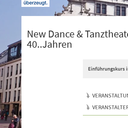
+
1
New Dance & Tanztheate
40..Jahren
Einführungskurs i
VERANSTALTU
VERANSTALTE