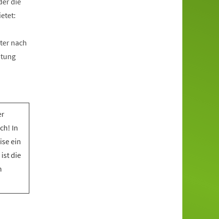
der die
etet:
ter nach
htung
er
ch! In
ise ein
ist die
n