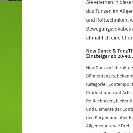
Sie erlernen in dies
Veranstaltungsinformationen
das Tanzen im Allge
und Rolltechniken, 
Bewegungsvokabeln 
allmählich eine Chor
New Dance & TanzTh
Einsteiger ab 20-40.
New Dance ist die aktu
Bühnentanzes, bekannt 
Kategorie „Contemporar
Produktionen auf Arte.
Rolltechniken, fließe
und Elemente der Conta
den Körper und über Bil
Allgemeinen, wie Dreh-