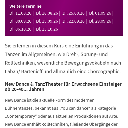
einem
Weitere Termine
neuen
Di
,
11
.
08
.
26
Di
,
18
.
08
.
26
Di
,
25
.
08
.
26
Di
,
01
.
09
.
26
Tab)
Di
,
08
.
09
.
26
Di
,
15
.
09
.
26
Di
,
22
.
09
.
26
Di
,
29
.
09
.
26
Di
,
06
.
10
.
26
Di
,
13
.
10
.
26
Sie erlernen in diesem Kurs eine Einführung in das
Tanzen im Allgemeinen, wie Dreh-, Sprung- und
Rolltechniken, wesentliche Bewegungsvokabeln nach
Laban/ Bartenieff und allmählich eine Choreographie.
New Dance & TanzTheater für Erwachsene Einsteiger
ab 20-40... Jahren
New Dance ist die aktuelle Form des modernen
Bühnentanzes, bekannt aus „You can dance“ als Kategorie
„Contemporary“ oder aus aktuellen Produktionen auf Arte.
New Dance enthält Rolltechniken, fließende Übergänge der