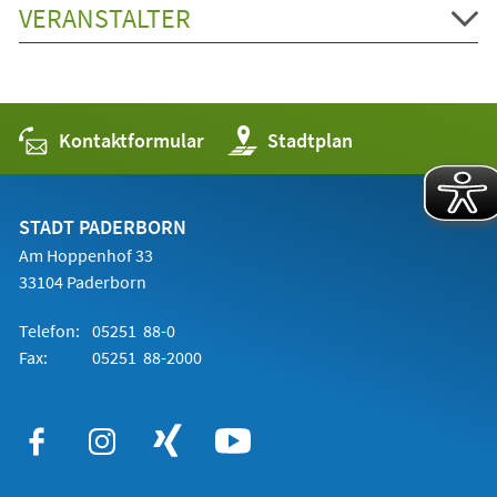
VERANSTALTER
Kontaktformular
(Öffnet
Stadtplan
in
einem
neuen
Tab)
STADT PADERBORN
Am Hoppenhof 33
33104 Paderborn
Telefon:
05251 88-0
Fax:
05251 88-2000