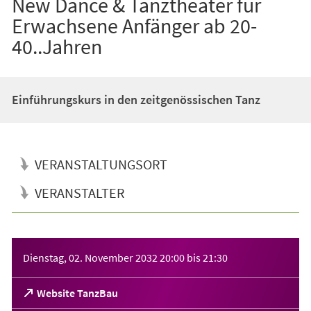
New Dance & Tanztheater für
Erwachsene Anfänger ab 20-
40..Jahren
Einführungskurs in den zeitgenössischen Tanz
VERANSTALTUNGSORT
VERANSTALTER
Veranstaltungsinformationen
Dienstag, 02. November 2032
20:00
bis
21:30
(Öffnet
Website TanzBau
in