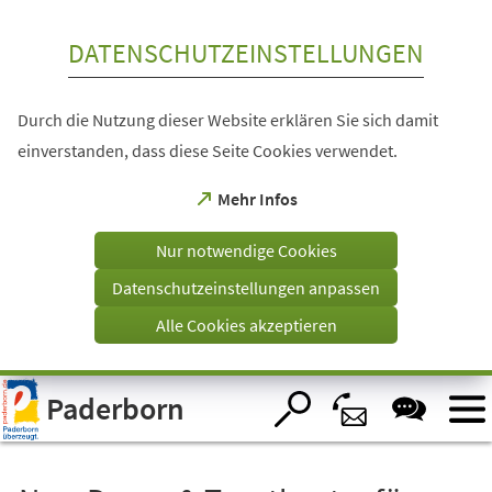
Inhalt anspringen
DATENSCHUTZEINSTELLUNGEN
Durch die Nutzung dieser Website erklären Sie sich damit
einverstanden, dass diese Seite Cookies verwendet.
(Öffnet
Mehr Infos
in
einem
Nur notwendige Cookies
neuen
Tab)
Datenschutzeinstellungen anpassen
Alle Cookies akzeptieren
Visuelle
Paderborn
Assistenzsoftware
öffnen.