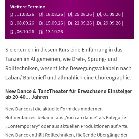
einem
Weitere Termine
neuen
Di
,
11
.
08
.
26
Di
,
18
.
08
.
26
Di
,
25
.
08
.
26
Di
,
01
.
09
.
26
Tab)
Di
,
08
.
09
.
26
Di
,
15
.
09
.
26
Di
,
22
.
09
.
26
Di
,
29
.
09
.
26
Di
,
06
.
10
.
26
Di
,
13
.
10
.
26
Sie erlernen in diesem Kurs eine Einführung in das
Tanzen im Allgemeinen, wie Dreh-, Sprung- und
Rolltechniken, wesentliche Bewegungsvokabeln nach
Laban/ Bartenieff und allmählich eine Choreographie.
New Dance & TanzTheater für Erwachsene Einsteiger
ab 20-40... Jahren
New Dance ist die aktuelle Form des modernen
Bühnentanzes, bekannt aus „You can dance“ als Kategorie
„Contemporary“ oder aus aktuellen Produktionen auf Arte.
New Dance enthält Rolltechniken, fließende Übergänge der