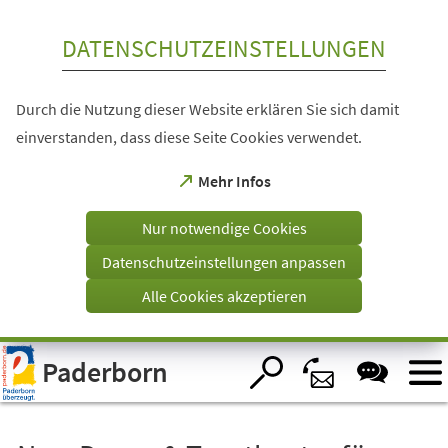
Inhalt anspringen
DATENSCHUTZEINSTELLUNGEN
Durch die Nutzung dieser Website erklären Sie sich damit
einverstanden, dass diese Seite Cookies verwendet.
(Öffnet
Mehr Infos
in
einem
Nur notwendige Cookies
neuen
Tab)
Datenschutzeinstellungen anpassen
Alle Cookies akzeptieren
Visuelle
Paderborn
Assistenzsoftware
öffnen.