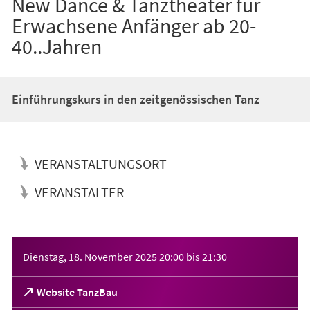
New Dance & Tanztheater für
Erwachsene Anfänger ab 20-
40..Jahren
Einführungskurs in den zeitgenössischen Tanz
VERANSTALTUNGSORT
VERANSTALTER
Veranstaltungsinformationen
Dienstag, 18. November 2025
20:00
bis
21:30
(Öffnet
Website TanzBau
in