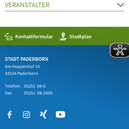
VERANSTALTER
Kontaktformular
(Öffnet
Stadtplan
in
einem
neuen
Tab)
STADT PADERBORN
Am Hoppenhof 33
33104 Paderborn
Telefon:
05251 88-0
Fax:
05251 88-2000