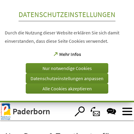
Inhalt anspringen
DATENSCHUTZEINSTELLUNGEN
Durch die Nutzung dieser Website erklären Sie sich damit
einverstanden, dass diese Seite Cookies verwendet.
(Öffnet
Mehr Infos
in
einem
Nur notwendige Cookies
neuen
Tab)
Datenschutzeinstellungen anpassen
Alle Cookies akzeptieren
Visuelle
Paderborn
Assistenzsoftware
öffnen.