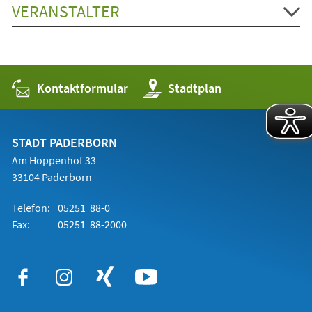
VERANSTALTER
Kontaktformular
(Öffnet
Stadtplan
in
einem
neuen
Tab)
STADT PADERBORN
Am Hoppenhof 33
33104 Paderborn
Telefon:
05251 88-0
Fax:
05251 88-2000