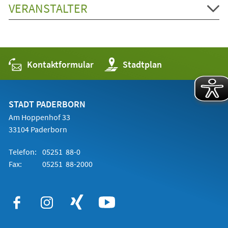
VERANSTALTER
Kontaktformular
(Öffnet
Stadtplan
in
einem
neuen
Tab)
STADT PADERBORN
Am Hoppenhof 33
33104 Paderborn
Telefon:
05251 88-0
Fax:
05251 88-2000