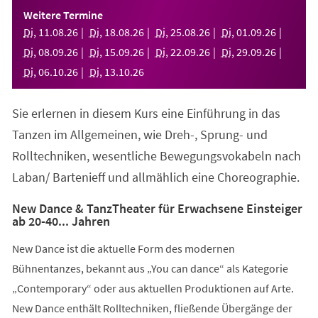
einem
Weitere Termine
neuen
Di
,
11
.
08
.
26
Di
,
18
.
08
.
26
Di
,
25
.
08
.
26
Di
,
01
.
09
.
26
Tab)
Di
,
08
.
09
.
26
Di
,
15
.
09
.
26
Di
,
22
.
09
.
26
Di
,
29
.
09
.
26
Di
,
06
.
10
.
26
Di
,
13
.
10
.
26
Sie erlernen in diesem Kurs eine Einführung in das
Tanzen im Allgemeinen, wie Dreh-, Sprung- und
Rolltechniken, wesentliche Bewegungsvokabeln nach
Laban/ Bartenieff und allmählich eine Choreographie.
New Dance & TanzTheater für Erwachsene Einsteiger
ab 20-40... Jahren
New Dance ist die aktuelle Form des modernen
Bühnentanzes, bekannt aus „You can dance“ als Kategorie
„Contemporary“ oder aus aktuellen Produktionen auf Arte.
New Dance enthält Rolltechniken, fließende Übergänge der