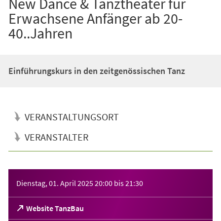
New Dance & Tanztheater für
Erwachsene Anfänger ab 20-
40..Jahren
Einführungskurs in den zeitgenössischen Tanz
VERANSTALTUNGSORT
VERANSTALTER
Veranstaltungsinformationen
Dienstag, 01. April 2025
20:00
bis
21:30
(Öffnet
Website TanzBau
in