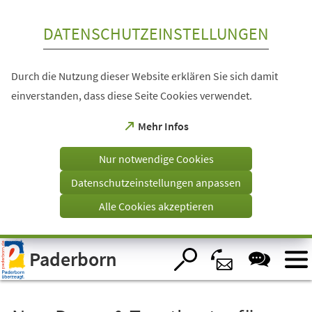
Inhalt anspringen
DATENSCHUTZEINSTELLUNGEN
Durch die Nutzung dieser Website erklären Sie sich damit
einverstanden, dass diese Seite Cookies verwendet.
(Öffnet
Mehr Infos
in
einem
Nur notwendige Cookies
neuen
Tab)
Datenschutzeinstellungen anpassen
Alle Cookies akzeptieren
Visuelle
Paderborn
Assistenzsoftware
öffnen.