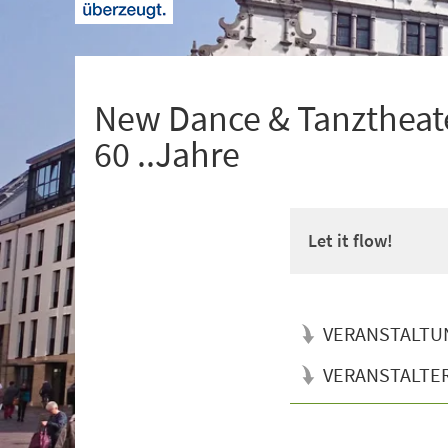
+
1
New Dance & Tanztheate
60 ..Jahre
Let it flow!
VERANSTALTU
VERANSTALTE