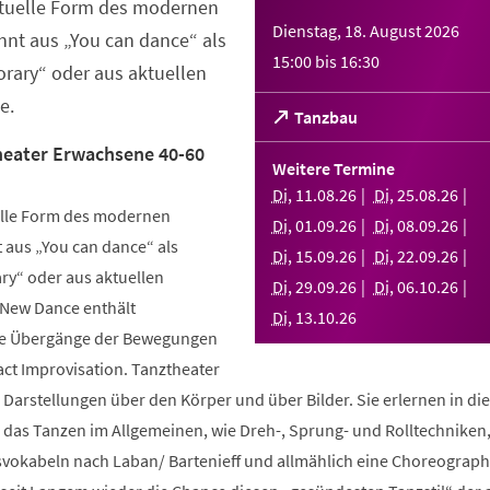
ktuelle Form des modernen
Dienstag, 18. August 2026
nt aus „You can dance“ als
15:00
bis
16:30
rary“ oder aus aktuellen
e.
(Öffnet
Tanzbau
in
eater Erwachsene 40-60
einem
Weitere Termine
neuen
Di
,
11
.
08
.
26
Di
,
25
.
08
.
26
Tab)
elle Form des modernen
Di
,
01
.
09
.
26
Di
,
08
.
09
.
26
aus „You can dance“ als
Di
,
15
.
09
.
26
Di
,
22
.
09
.
26
y“ oder aus aktuellen
Di
,
29
.
09
.
26
Di
,
06
.
10
.
26
 New Dance enthält
Di
,
13
.
10
.
26
nde Übergänge der Bewegungen
ct Improvisation. Tanztheater
 Darstellungen über den Körper und über Bilder. Sie erlernen in d
n das Tanzen im Allgemeinen, wie Dreh-, Sprung- und Rolltechniken
okabeln nach Laban/ Bartenieff und allmählich eine Choreographi