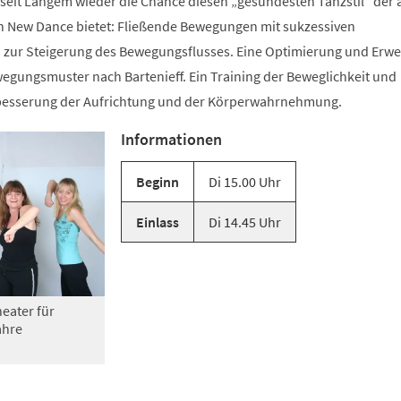
 seit Langem wieder die Chance diesen „gesündesten Tanzstil“ der 
n New Dance bietet: Fließende Bewegungen mit sukzessiven
zur Steigerung des Bewegungsflusses. Eine Optimierung und Erwe
gungsmuster nach Bartenieff. Ein Training der Beweglichkeit und
rbesserung der Aufrichtung und der Körperwahrnehmung.
Informationen
Beginn
Di 15.00 Uhr
Einlass
Di 14.45 Uhr
eater für
ahre