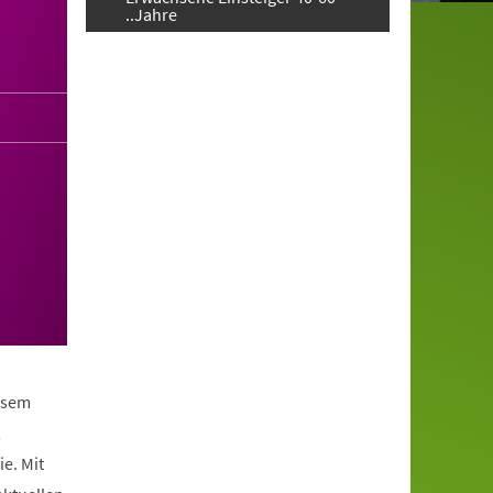
..Jahre
iesem
,
e. Mit