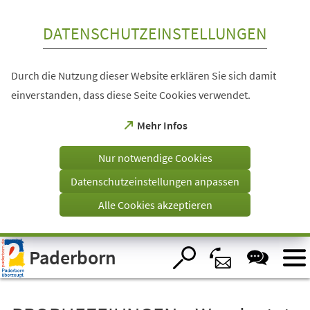
Inhalt anspringen
DATENSCHUTZEINSTELLUNGEN
Durch die Nutzung dieser Website erklären Sie sich damit
einverstanden, dass diese Seite Cookies verwendet.
(Öffnet
Mehr Infos
in
einem
Nur notwendige Cookies
neuen
Tab)
Datenschutzeinstellungen anpassen
Alle Cookies akzeptieren
Visuelle
Paderborn
Assistenzsoftware
öffnen.