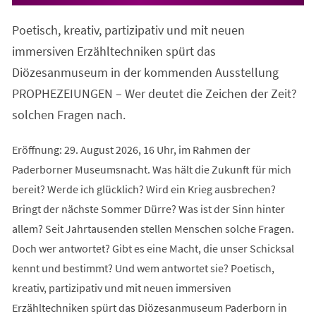
in
einem
Poetisch, kreativ, partizipativ und mit neuen
neuen
Tab)
immersiven Erzähltechniken spürt das
Diözesanmuseum in der kommenden Ausstellung
PROPHEZEIUNGEN – Wer deutet die Zeichen der Zeit?
solchen Fragen nach.
Eröffnung: 29. August 2026, 16 Uhr, im Rahmen der
Paderborner Museumsnacht. Was hält die Zukunft für mich
bereit? Werde ich glücklich? Wird ein Krieg ausbrechen?
Bringt der nächste Sommer Dürre? Was ist der Sinn hinter
allem? Seit Jahrtausenden stellen Menschen solche Fragen.
Doch wer antwortet? Gibt es eine Macht, die unser Schicksal
kennt und bestimmt? Und wem antwortet sie? Poetisch,
kreativ, partizipativ und mit neuen immersiven
Erzähltechniken spürt das Diözesanmuseum Paderborn in