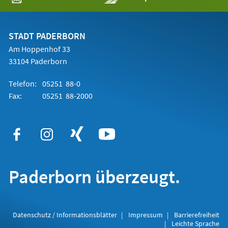
in
einem
neuen
Tab)
STADT PADERBORN
Am Hoppenhof 33
33104 Paderborn
Telefon:
05251 88-0
Fax:
05251 88-2000
Paderborn überzeugt.
Datenschutz / Informationsblätter
Impressum
Barrierefreiheit
Leichte Sprache